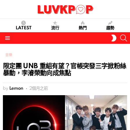
LATEST
流行
熱門
趨勢
S
SWITC
SKIN
Menu
音樂
限定團 UNB 重組有望？官帳突發三字掀粉絲
暴動，李濬榮動向成焦點
by
Lemon
2個月之前