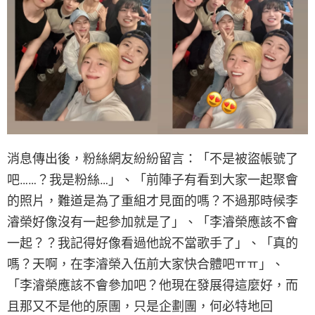
消息傳出後，粉絲網友紛紛留言：「不是被盜帳號了
吧……？我是粉絲…」、「前陣子有看到大家一起聚會
的照片，難道是為了重組才見面的嗎？不過那時候李
濬榮好像沒有一起參加就是了」、「李濬榮應該不會
一起？？我記得好像看過他說不當歌手了」、「真的
嗎？天啊，在李濬榮入伍前大家快合體吧ㅠㅠ」、
「李濬榮應該不會參加吧？他現在發展得這麼好，而
且那又不是他的原團，只是企劃團，何必特地回