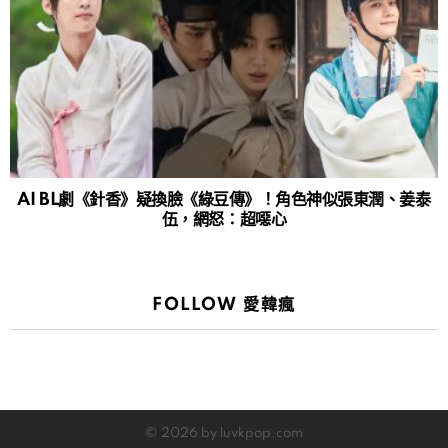
AI BL劇《針香》疑換臉《綠豆傳》！角色神似張東潤、姜泰
伍，網怒：超噁心
FOLLOW 愛韓瘋
© 2026 by luvkpop.com