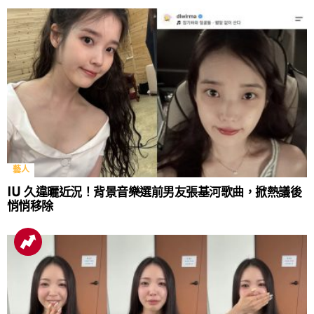
藝人
IU 久違曬近況！背景音樂選前男友張基河歌曲，掀熱議後
悄悄移除