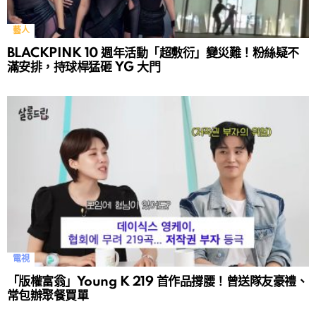
藝人
BLACKPINK 10 週年活動「超敷衍」變災難！粉絲疑不
滿安排，持球桿猛砸 YG 大門
電視
「版權富翁」Young K 219 首作品撐腰！曾送隊友豪禮、
常包辦聚餐買單