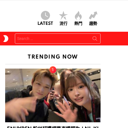
LATEST
流行
熱門
趨勢
Search
SWITCH
for:
SKIN
TRENDING NOW