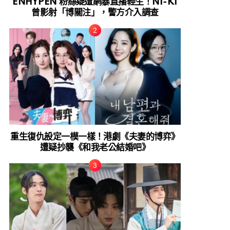
ENHYPEN 粉絲疑遭網暴直播輕生！NI-KI
曾影射「博關注」，警方介入調查
重生復仇設定一模一樣！港劇《夫妻的博弈》
遭疑抄襲《和我老公結婚吧》