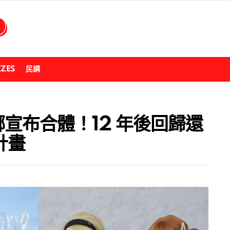
ZZES
民調
河娜宣布合體！12 年後回歸還
計畫