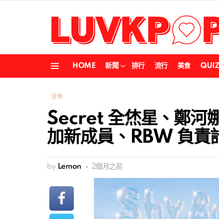
HOME
新聞
排行
流行
美食
QUI
Menu
音樂
Secret 全烋星、鄭
加新成員、RBW 負責
by
Lemon
2個月之前