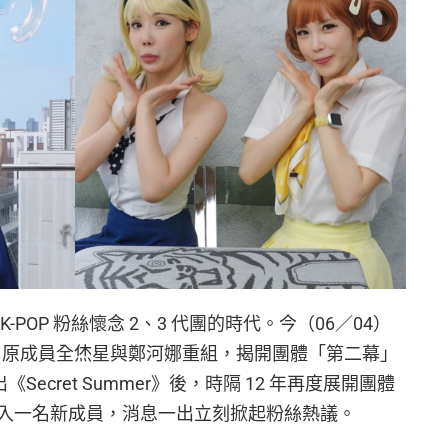
POP 粉絲懷念 2、3 代團的時代。今（06／04）
歸，由原成員全烋星與鄭河娜重組，揭開團體「第二幕」
《Secret Summer》後，時隔 12 年再度展開團體
入一名新成員，消息一出立刻掀起粉絲熱議。