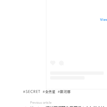
Vie
SECRET
全烋星
鄭河娜
Previous article
See