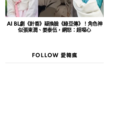
AI BL劇《針香》疑換臉《綠豆傳》！角色神
似張東潤、姜泰伍，網怒：超噁心
FOLLOW 愛韓瘋