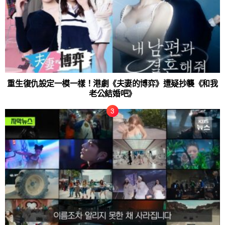
重生復仇設定一模一樣！港劇《夫妻的博弈》遭疑抄襲《和我
老公結婚吧》