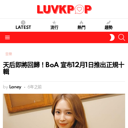
LATEST
流行
熱門
趨勢
S
SWITC
SKIN
Menu
音樂
天后即將回歸！BoA 宣布12月1日推出正規十
輯
by
Laney
6年之前