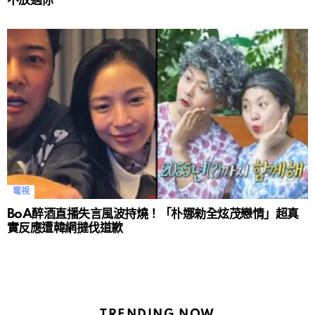
不放過你
電視
BoA醉酒直播失言風波持燒！「朴娜勑全炫茂戀情」超真
實反應遭韓網撻伐道歉
TRENDING NOW