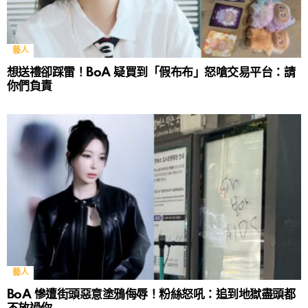
藝人
想送禮卻踩雷！BoA 疑買到「假布布」怒嗆交易平台：請
你們負責
藝人
BoA 慘遭街頭惡意塗鴉侮辱！粉絲怒吼：追到地獄盡頭都