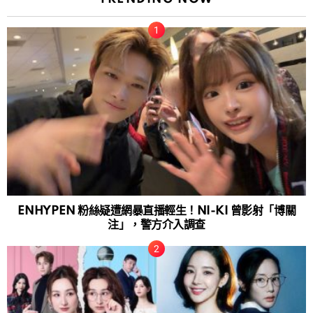
ENHYPEN 粉絲疑遭網暴直播輕生！NI-KI 曾影射「博關
注」，警方介入調查