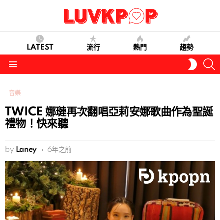
LATEST
流行
熱門
趨勢
S
SWITC
SKIN
Menu
音樂
TWICE 娜璉再次翻唱亞莉安娜歌曲作為聖誕
禮物！快來聽
by
Laney
6年之前