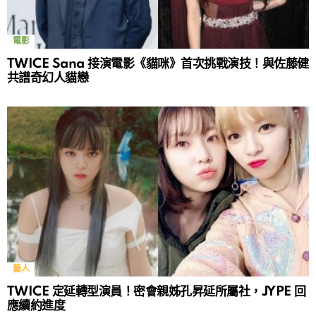
電影
TWICE Sana 接演電影《貓咪》首次挑戰演技！與佐藤健
共譜奇幻人貓戀
藝人
TWICE 定延轉型演員！密會親姊孔昇延所屬社，JYPE 回
應續約進度