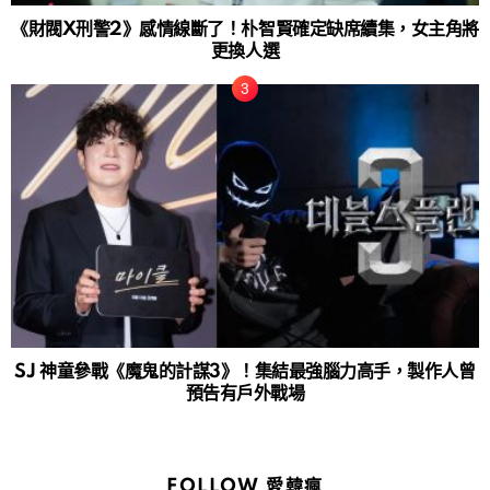
《財閥X刑警2》感情線斷了！朴智賢確定缺席續集，女主角將
更換人選
SJ 神童參戰《魔鬼的計謀3》！集結最強腦力高手，製作人曾
預告有戶外戰場
FOLLOW 愛韓瘋