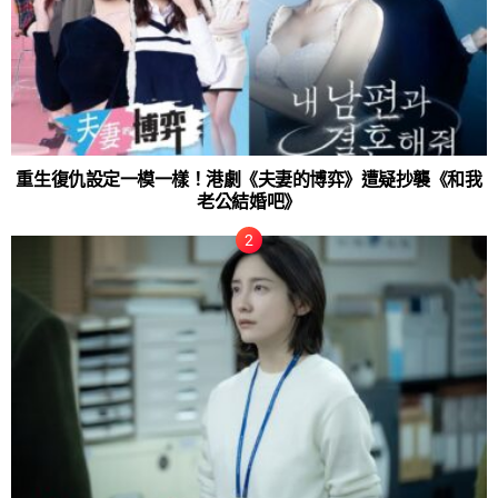
重生復仇設定一模一樣！港劇《夫妻的博弈》遭疑抄襲《和我
老公結婚吧》