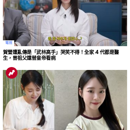
電視
賀營遭亂傳是「武林高手」哭笑不得！全家 4 代都是醫
生，曾祖父還替皇帝看病