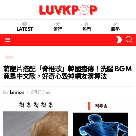
LATEST
流行
熱門
趨勢
S
SWITC
SKIN
Menu
音樂
萌寵片搭配「脊椎歌」韓國瘋傳！洗腦 BGM
竟是中文歌，好奇心毀掉網友演算法
by
Lemon
6個月之前