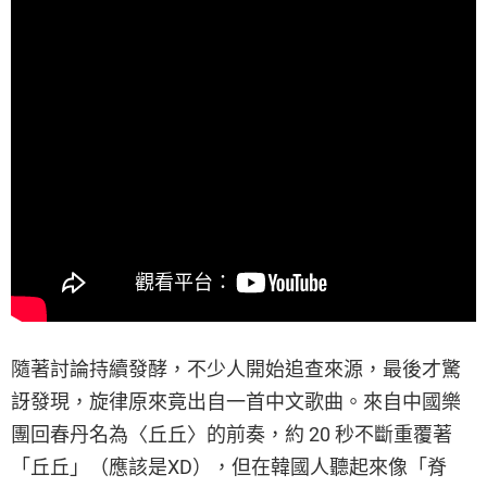
隨著討論持續發酵，不少人開始追查來源，最後才驚
訝發現，旋律原來竟出自一首中文歌曲。來自中國樂
團回春丹名為〈丘丘〉的前奏，約 20 秒不斷重覆著
「丘丘」（應該是XD），但在韓國人聽起來像「脊