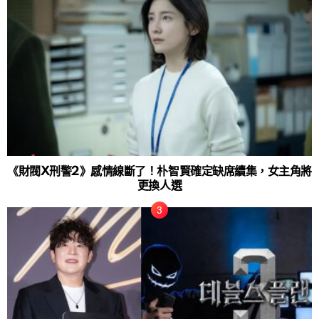
《財閥X刑警2》感情線斷了！朴智賢確定缺席續集，女主角將
更換人選