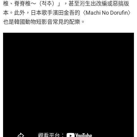
椎、脊脊椎～（척추）」，甚至洐生出改編或惡搞版
本。此外，日本歌手濱田金吾的〈Machi No Dorufin〉
也是韓國動物短影音常見的配樂。