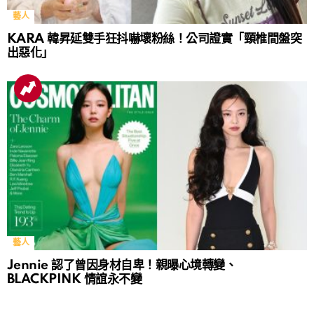
藝人
KARA 韓昇延雙手狂抖嚇壞粉絲！公司證實「頸椎間盤突
出惡化」
藝人
Jennie 認了曾因身材自卑！親曝心境轉變、
BLACKPINK 情誼永不變