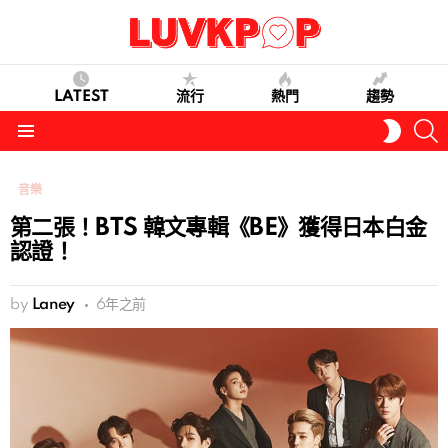
LATEST
流行
熱門
趨勢
S
SWITC
SKIN
Menu
音樂
第二張！BTS 韓文專輯《BE》獲得日本白金
認證！
by
Laney
6年之前