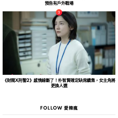
預告有戶外戰場
《財閥X刑警2》感情線斷了！朴智賢確定缺席續集，女主角將
更換人選
FOLLOW 愛韓瘋