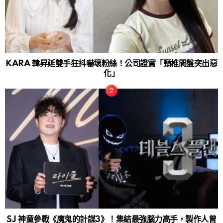
KARA 韓昇延雙手狂抖嚇壞粉絲！公司證實「頸椎間盤突出惡
化」
SJ 神童參戰《魔鬼的計謀3》！集結最強腦力高手，製作人曾