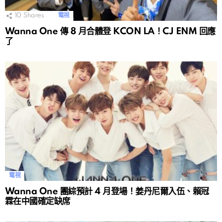
10
Shares
電視
Wanna One 傳 8 月合體登 KCON LA！CJ ENM 回應
了
電視
Wanna One 團綜預計 4 月登場！姜丹尼爾入伍、賴冠
霖在中國確定缺席