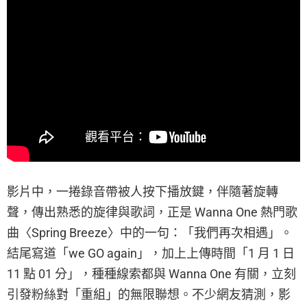
影片中，一捲錄音帶被人按下播放鍵，伴隨著旋轉
聲，傳出熟悉的旋律與歌詞，正是 Wanna One 熱門歌
曲〈Spring Breeze〉中的一句：「我們再次相遇」。
結尾寫道「we GO again」，加上上傳時間「1 月 1 日
11 點 01 分」，種種線索都與 Wanna One 有關，立刻
引發粉絲對「重組」的無限聯想。不少網友猜測，影