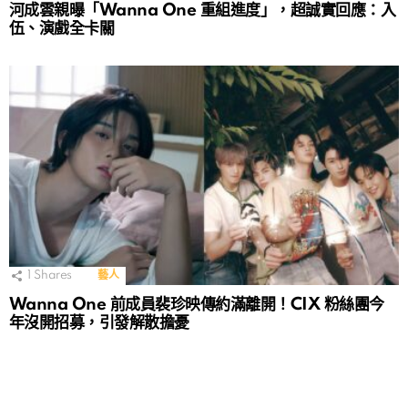
河成雲親曝「Wanna One 重組進度」，超誠實回應：入
伍、演戲全卡關
1
Shares
藝人
Wanna One 前成員裴珍映傳約滿離開！CIX 粉絲團今
年沒開招募，引發解散擔憂