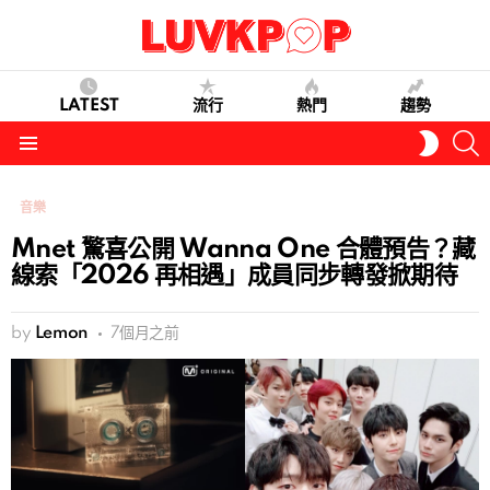
LATEST
流行
熱門
趨勢
S
SWITC
SKIN
Menu
音樂
Mnet 驚喜公開 Wanna One 合體預告？藏
線索「2026 再相遇」成員同步轉發掀期待
by
Lemon
7個月之前