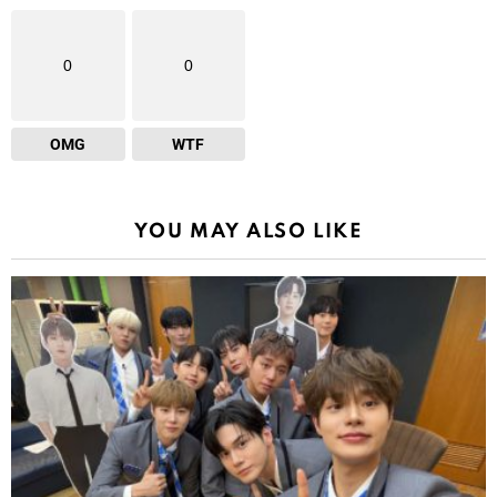
0
0
OMG
WTF
YOU MAY ALSO LIKE