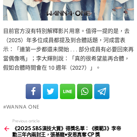
目前官方沒有特別解釋影片用意。值得一提的是，去
（2025）年多位成員都提及到合體話題，河成雲表
示：「連第一步都還未開始 . . . 部分成員有必要回來再
當偶像嗎」；李大輝則說：「真的很希望能再合體，
假如合體時間會在 10 週年（2027）」。
WANNA ONE
Previous article
See
more
《2025 SBS演技大賞》得獎名單：《模範3》李帝
勳三年內兩封王，張基龍♥安恩真奪 CP 獎