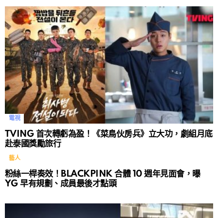
電視
TVING 首次轉虧為盈！《菜鳥伙房兵》立大功，劇組月底
赴泰國獎勵旅行
藝人
粉絲一桿奏效！BLACKPINK 合體 10 週年見面會，曝
YG 早有規劃、成員最後才點頭