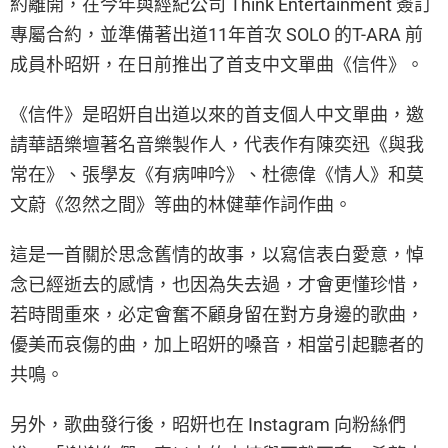
約離開，在今年與經紀公司 Think Entertainment 簽訂
專屬合約，並準備著出道11年首次 SOLO 的T-ARA 前
成員朴昭姸，在日前推出了首支中文單曲《信件》。
《信件》是昭姸自出道以來的首支個人中文單曲，邀
請華語樂壇著名音樂製作人，代表作有陳奕迅《與我
常在》、張學友《有病呻吟》、杜德偉《情人》和莫
文蔚《忽然之間》等曲的林健華作詞作曲。
這是一首關於思念舊情的故事，以寫信表白愛意，悼
念已經逝去的感情，也因為失去過，才會更懂珍惜，
若時間重來，必定會奮不顧身留在對方身邊的歌曲，
優美而哀傷的曲，加上昭姸的嗓音，相當引起聽者的
共鳴。
另外，歌曲發行後，昭姸也在 Instagram 向粉絲們