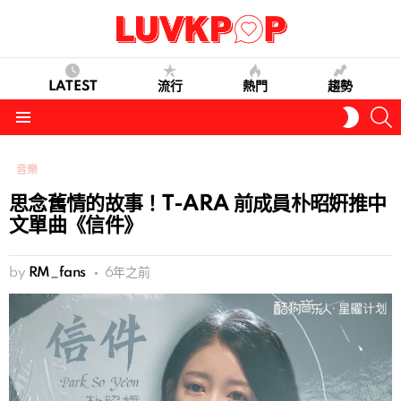
LATEST
流行
熱門
趨勢
S
SWITC
SKIN
Menu
音樂
思念舊情的故事！T-ARA 前成員朴昭姸推中
文單曲《信件》
by
RM_fans
6年之前