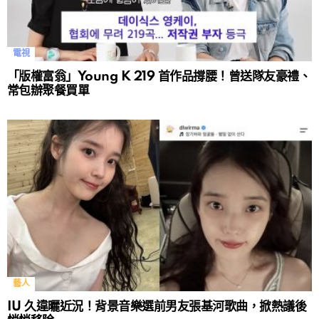
電視
「版權富翁」Young K 219 首作品撐腰！曾送隊友豪禮、
常包辦聚餐買單
藝人
IU 久違曬近況！背景音樂選前男友張基河歌曲，掀熱議後