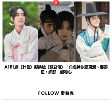
AI BL劇《針香》疑換臉《綠豆傳》！角色神似張東潤、姜泰
伍，網怒：超噁心
FOLLOW 愛韓瘋