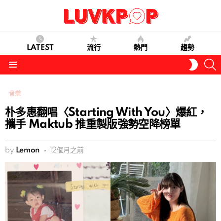
LATEST
流行
熱門
趨勢
S
SWITC
SKIN
Menu
音樂
朴多惠翻唱〈Starting With You〉爆紅，
攜手 Maktub 推重製版強勢空降榜單
by
Lemon
12個月之前