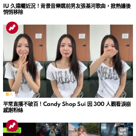
IU 久違曬近況！背景音樂選前男友張基河歌曲，掀熱議後
悄悄移除
藝人
平常直播不破百！Candy Shop Sui 因 300 人觀看淚崩
感謝粉絲