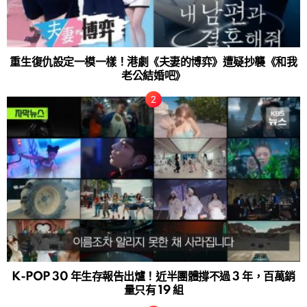
重生復仇設定一模一樣！港劇《夫妻的博弈》遭疑抄襲《和我
老公結婚吧》
K-POP 30 年生存報告出爐！近半團體撐不過 3 年，百萬銷
量只有 19 組