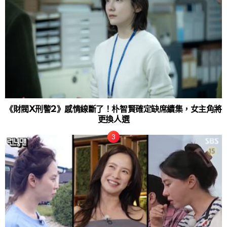
《財閥X刑警2》感情線斷了！朴智賢確定缺席續集，女主角將
更換人選