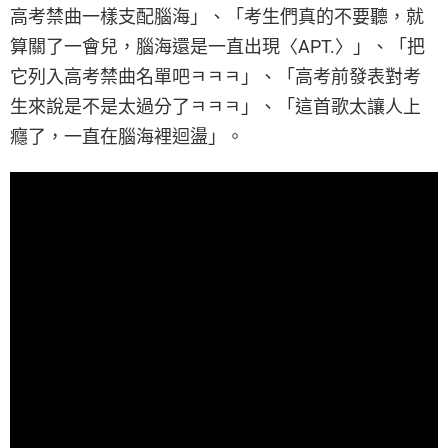
高考禁曲一樣支配腦海」、「考生們真的不要聽，就
算關了一會兒，腦海還是一直出現〈APT.〉」、「把
它列入高考禁曲名單吧ㅋㅋㅋ」、「高考前發表對考
生來說是不是太過分了ㅋㅋㅋ」、「這首歌太讓人上
癮了，一直在腦海裡迴盪」。