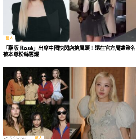
藝人
「翻版 Rosé」出席中國快閃店搶風頭！還在官方周邊簽名
被本尊粉絲罵爆
5
Shares
藝人