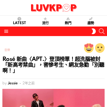
LATEST
流行
熱門
趨勢
S
SWITC
SKIN
Menu
音樂
Rosé 新曲〈APT.〉登頂榜單！超洗腦被封
「新高考禁曲」，害慘考生、網友急勸「別聽
啊！」
by
Jessie
2年之前