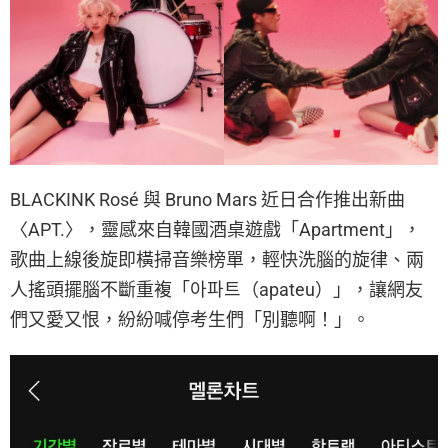
BLACKINK Rosé 與 Bruno Mars 近日合作推出新曲
〈APT.〉，靈感來自韓國酒桌遊戲「Apartment」，
歌曲上線後旋即橫掃音樂榜單，輕快洗腦的旋律、兩
人搖頭擺腦不斷重複「아파트（apateu）」，讓網友
們又愛又恨，紛紛喊停考生們「別聽啊！」。