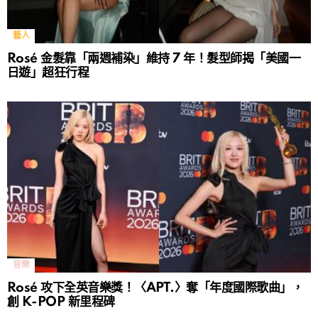
藝人
Rosé 金髮靠「兩週補染」維持 7 年！髮型師揭「美國一
日遊」超狂行程
音樂
Rosé 攻下全英音樂獎！〈APT.〉奪「年度國際歌曲」，
創 K-POP 新里程碑