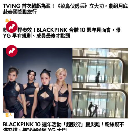
TVING 首次轉虧為盈！《菜鳥伙房兵》立大功，劇組月底
赴泰國獎勵旅行
藝人
粉絲一桿奏效！BLACKPINK 合體 10 週年見面會，曝
YG 早有規劃、成員最後才點頭
藝人
BLACKPINK 10 週年活動「超敷衍」變災難！粉絲疑不
滿安排，持球桿猛砸 YG 大門