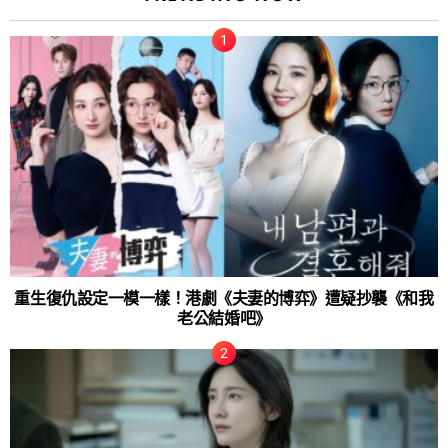
重生復仇設定一模一樣！港劇《夫妻的博弈》遭疑抄襲《和我
老公結婚吧》