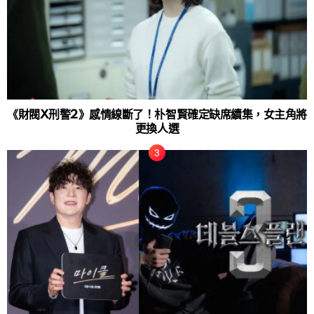
《財閥X刑警2》感情線斷了！朴智賢確定缺席續集，女主角將
更換人選