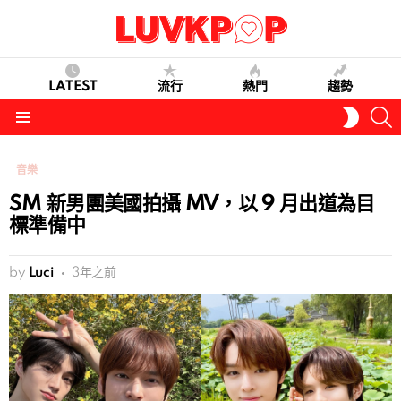
LATEST
流行
熱門
趨勢
S
SWITC
SKIN
Menu
音樂
SM 新男團美國拍攝 MV，以 9 月出道為目
標準備中
by
Luci
3年之前