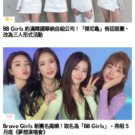
藝人
BB Girls 約滿韓國華納自組公司！「傑尼龜」侑廷退團、
改為三人形式活動
音樂
Brave Girls 新團名揭曉！取名為「BB Girls」，亮相 5
月底《夢想演唱會》