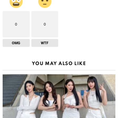
0
0
OMG
WTF
YOU MAY ALSO LIKE