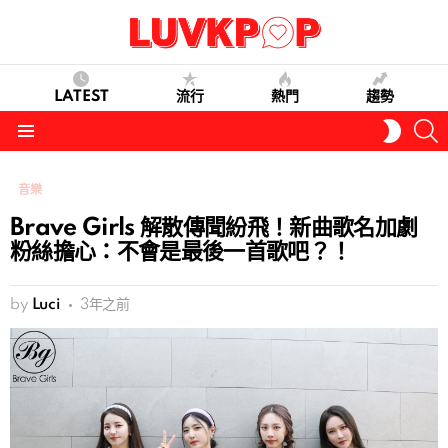
LATEST
流行
熱門
趨勢
S
SWITC
SKIN
Menu
音樂
Brave Girls 解散傳聞紛飛！新曲歌名加劇
粉絲擔心：不會是最後一首歌吧？！
by
Luci
3年之前