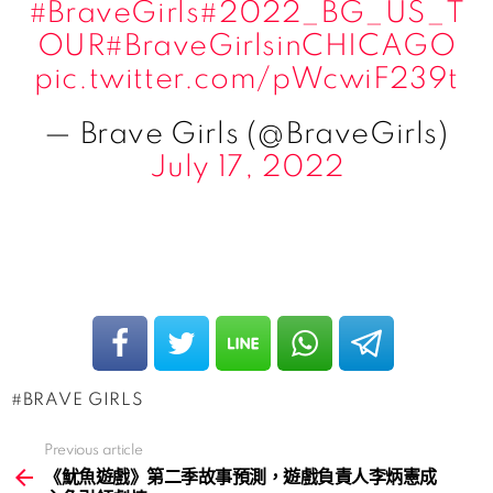
#BraveGirls
#2022_BG_US_T
OUR
#BraveGirlsinCHICAGO
pic.twitter.com/pWcwiF239t
— Brave Girls (@BraveGirls)
July 17, 2022
BRAVE GIRLS
Previous article
See
more
《魷魚遊戲》第二季故事預測，遊戲負責人李炳憲成