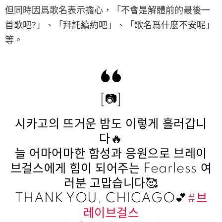
但同時因爲歌名表示擔心，「不會是解體前的最後一
首歌吧?」、「拜託續約吧」、「歌名爲什麼不安呢」
等。
[📷]
시카고의 뜨거운 밤도 이렇게 흘러갑니
다🔥
늘 어마어마한 함성과 응원으로 브레이
브걸스에게 힘이 되어주는 Fearless 여
러분 고맙습니다🥰
THANK YOU, CHICAGO💕
#브
레이브걸스