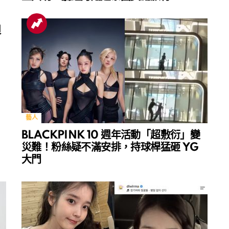
週
藝人
BLACKPINK 10 週年活動「超敷衍」變
災難！粉絲疑不滿安排，持球桿猛砸 YG
大門