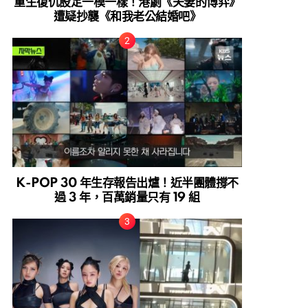
重生復仇設定一模一樣！港劇《夫妻的博弈》
遭疑抄襲《和我老公結婚吧》
K-POP 30 年生存報告出爐！近半團體撐不
過 3 年，百萬銷量只有 19 組