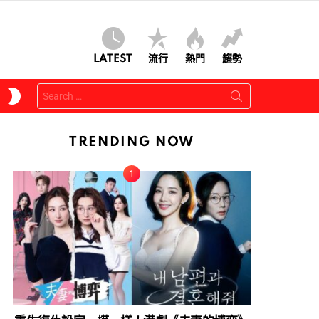
LATEST
流行
熱門
趨勢
Search
SWITCH
for:
SKIN
TRENDING NOW