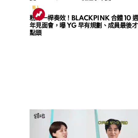
藝人
粉絲一桿奏效！BLACKPINK 合體 10 
年見面會，曝 YG 早有規劃、成員最後才
點頭