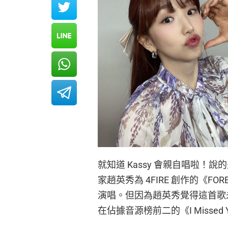
就知道 Kassy 會親自唱啦！說
家趙英秀為 4FIRE 創作的《FOR
演唱。但因為趙英秀覺得這首歌未
在佔據音源榜前二的《I Missed 