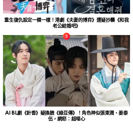
重生復仇設定一模一樣！港劇《夫妻的博弈》遭疑抄襲《和我
老公結婚吧》
AI BL劇《針香》疑換臉《綠豆傳》！角色神似張東潤、姜泰
伍，網怒：超噁心