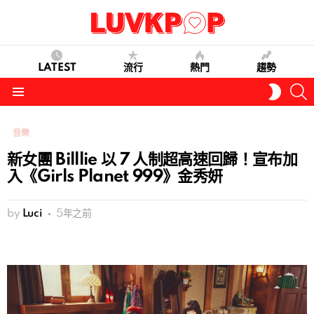
LATEST
流行
熱門
趨勢
S
SWITC
SKIN
Menu
音樂
新女團 Billlie 以 7 人制超高速回歸！宣布加
入《Girls Planet 999》金秀妍
by
Luci
5年之前