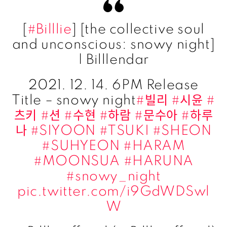
[
#Billlie
] [the collective soul
and unconscious: snowy night]
| Billlendar
2021. 12. 14. 6PM Release
Title – snowy night
#빌리
#시윤
#
츠키
#션
#수현
#하람
#문수아
#하루
나
#SIYOON
#TSUKI
#SHEON
#SUHYEON
#HARAM
#MOONSUA
#HARUNA
#snowy_night
pic.twitter.com/i9GdWDSwl
W