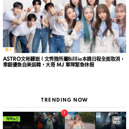
藝人
ASTRO文彬驟逝 | 文秀雅所屬Billlie本週日程全面取消，
車銀優急自美返韓，大哥 MJ 軍隊緊急休假
TRENDING NOW