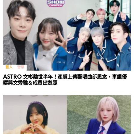
藝人
音樂
ASTRO 文彬離世半年！產賀上傳翻唱曲訴思念，車銀優
曬與文秀雅＆成員出遊照