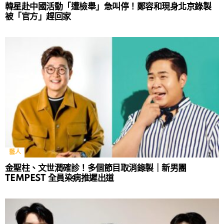
韓星赴中國活動「遭檢舉」急叫停！鄭容和現身北京錄製
被「官方」趕回家
藝人
金聖柱、文世潤確診！多個節目取消錄製｜新男團
TEMPEST 全員染病推遲出道