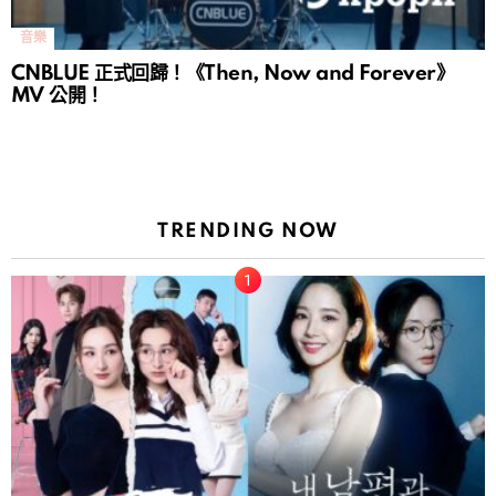
音樂
CNBLUE 正式回歸！《Then, Now and Forever》
MV 公開！
TRENDING NOW