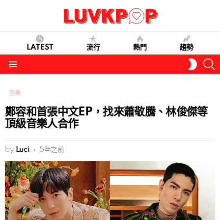
LATEST
流行
熱門
趨勢
S
SWITC
SKIN
Menu
音樂
鄭容和首張中文EP，找來蕭敬騰、林俊傑等
頂級音樂人合作
by
Luci
5年之前