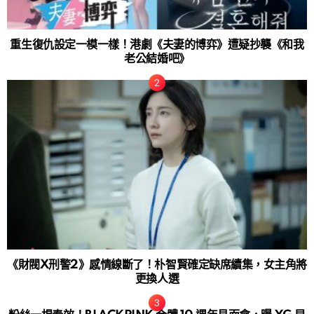
重生復仇設定一模一樣！港劇《夫妻的博弈》遭疑抄襲《和我
老公結婚吧》
《財閥X刑警2》感情線斷了！朴智賢確定缺席續集，女主角將
更換人選