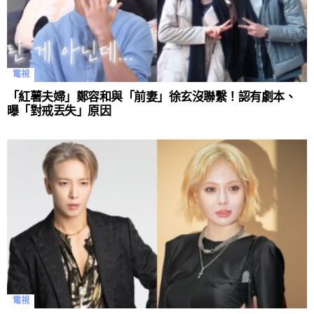
電視
「紅薯夫婦」鄭容和與「前妻」徐玄沒聯繫！認有劇本、
曝「對戒丟失」原因
電視