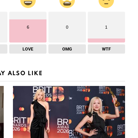
6
0
1
LOVE
OMG
WTF
Y ALSO LIKE