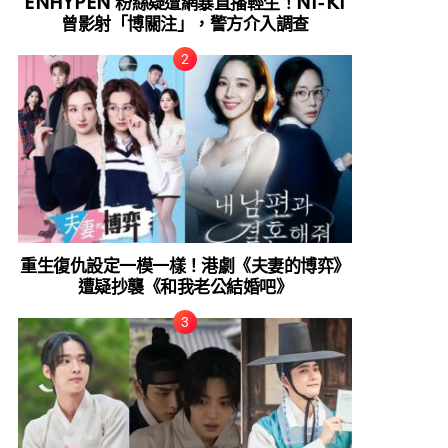
ENHYPEN 粉絲疑遭網暴直播輕生！NI-KI
曾影射「博關注」，警方介入調查
重生復仇設定一模一樣！港劇《夫妻的博弈》
遭疑抄襲《和我老公結婚吧》