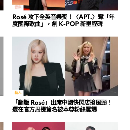
音樂
Rosé 攻下全英音樂獎！〈APT.〉奪「年
度國際歌曲」，創 K-POP 新里程碑
藝人
「翻版 Rosé」出席中國快閃店搶風頭！
還在官方周邊簽名被本尊粉絲罵爆