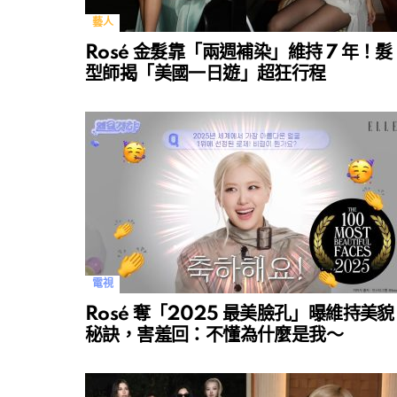
藝人
Rosé 金髮靠「兩週補染」維持 7 年！髮
型師揭「美國一日遊」超狂行程
電視
Rosé 奪「2025 最美臉孔」曝維持美貌
秘訣，害羞回：不懂為什麼是我～