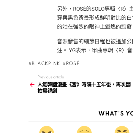
另外，ROSÉ的SOLO專輯〈R〉主
穿與黑色背景形成鮮明對比的白
的她在強烈的眼神上飄逸的頭發
音源發售的細節日程也被追加公
注。 YG表示，單曲專輯〈R〉
BLACKPINK
ROSÉ
Previous article
See
more
人氣韓國漫畫《宮》時隔十五年後，再次翻
拍電視劇
WHAT'S Y