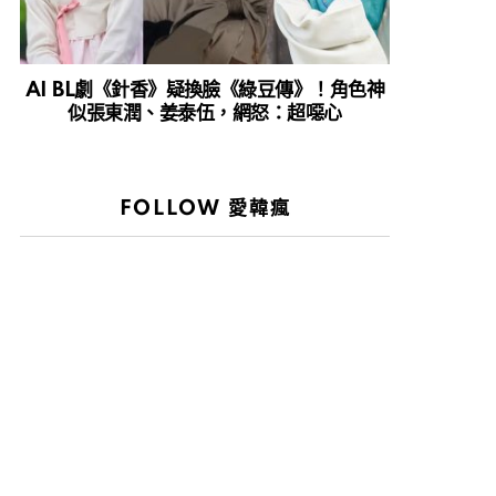
AI BL劇《針香》疑換臉《綠豆傳》！角色神
似張東潤、姜泰伍，網怒：超噁心
FOLLOW 愛韓瘋