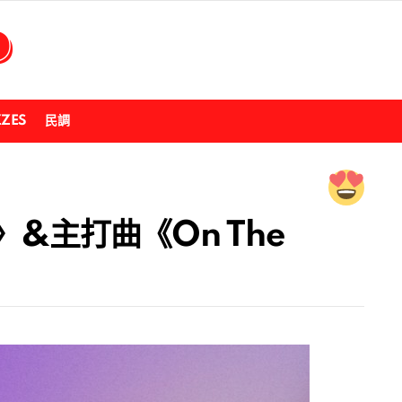
ZZES
民調
〉&主打曲《On The