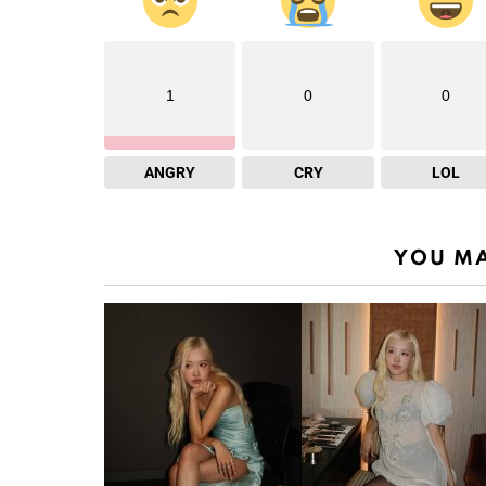
1
0
0
ANGRY
CRY
LOL
YOU MA