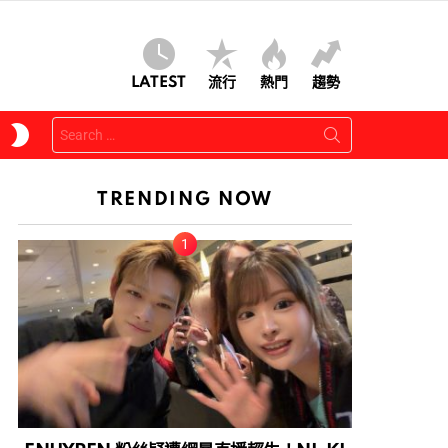
LATEST
流行
熱門
趨勢
Search
SWITCH
for:
SKIN
TRENDING NOW