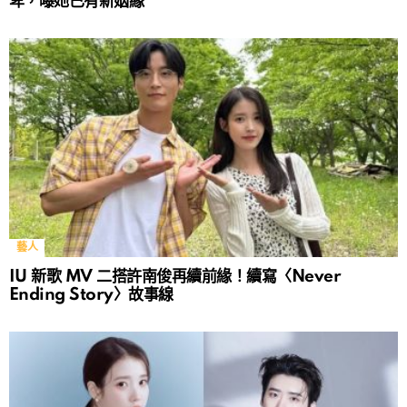
卑，曝她已有新姻緣
藝人
IU 新歌 MV 二搭許南俊再續前緣！續寫〈Never
Ending Story〉故事線