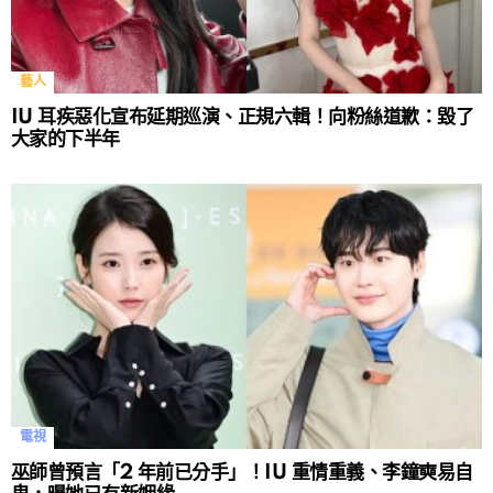
藝人
IU 耳疾惡化宣布延期巡演、正規六輯！向粉絲道歉：毀了
大家的下半年
電視
巫師曾預言「2 年前已分手」！IU 重情重義、李鐘奭易自