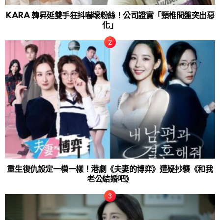
KARA 韓昇延雙手狂抖嚇壞粉絲！公司證實「頸椎間盤突出惡
化」
重生復仇設定一模一樣！港劇《夫妻的博弈》遭疑抄襲《和我
老公結婚吧》