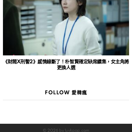
《財閥X刑警2》感情線斷了！朴智賢確定缺席續集，女主角將
更換人選
FOLLOW 愛韓瘋
© 2026 by luvkpop.com