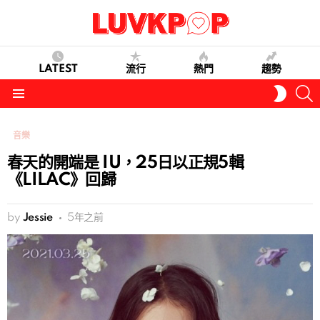
LATEST
流行
熱門
趨勢
S
SWITC
SKIN
Menu
音樂
春天的開端是 IU，25日以正規5輯
《LILAC》回歸
by
Jessie
5年之前