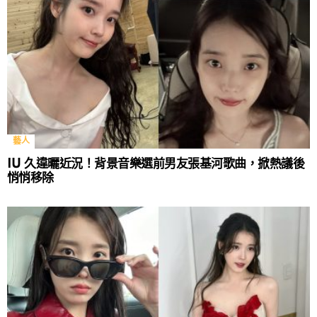
藝人
IU 久違曬近況！背景音樂選前男友張基河歌曲，掀熱議後
悄悄移除