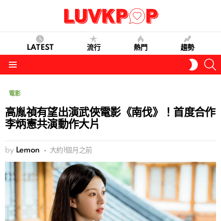
LATEST
流行
熱門
趨勢
S
SWITC
SKIN
Menu
電影
高胤禎有望出演武俠電影《南伐》！首度合作
李炳憲共演動作大片
by
Lemon
大約1個月之前