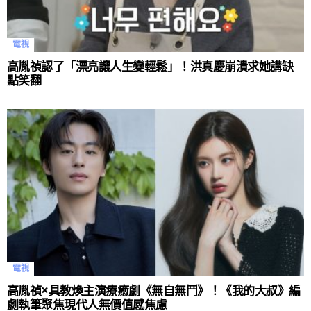
電視
高胤禎認了「漂亮讓人生變輕鬆」！洪真慶崩潰求她講缺
點笑翻
電視
高胤禎×具教煥主演療癒劇《無自無鬥》！《我的大叔》編
劇執筆聚焦現代人無價值感焦慮