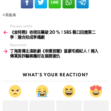
高胤禎
Previous article
See
more
《金特務》收視狂飆破 20 %！SBS 鬆口回應第二
季：適合拍成季播劇
Next article
丁海寅傳主演新劇《幸運首爾》當豪宅經紀人！捲入
傳貰房詐騙案攜好友展開復仇
WHAT'S YOUR REACTION?