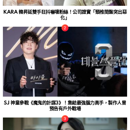
KARA 韓昇延雙手狂抖嚇壞粉絲！公司證實「頸椎間盤突出惡
化」
SJ 神童參戰《魔鬼的計謀3》！集結最強腦力高手，製作人曾
預告有戶外戰場