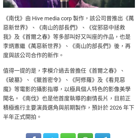
《南伐》由 Hive media corp 製作，該公司曾推出《萬
惡新世界》、《南山的部長們》、《從邪惡中拯救
我》及《首爾之春》等多部叫好又叫座的作品，也是
李炳憲繼《萬惡新世界》、《南山的部長們》後，再
度與該公司合作的新作。
值得一提的是，李模介過去曾擔任《首爾之春》、
《破墓》、《獵首密令》、《阿修羅》及《看見惡
魔》等電影的攝影指導，以極具個人特色的影像美學
聞名。《南伐》也是他首度執導的劇情長片，目前正
積極進行主要演員選角與前期製作，預計於 2026 年下
半年正式開拍。