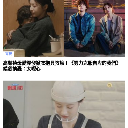
電視
高胤禎母愛爆發掀衣抱具教煥！《努力克服自卑的我們》
編劇挨轟：太噁心