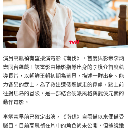
演員高胤禎有望接演電影《南伐》，首度與影帝李炳
憲同台飆戲！該電影由攝影指導出身的李模介首度執
導長片，以朝鮮王朝初期為背景，描述一群出身、能
力各異的武士，為了救出遭倭寇擄走的俘虜，踏上前
往對馬島的冒險，是一部結合硬派風格與武俠元素的
動作電影。
李炳憲早前已確定出演，《南伐》自籌備以來便備受
矚目。目前高胤禎在片中的角色尚未公開，但據說她