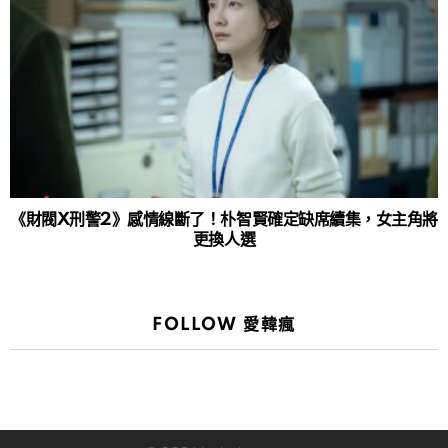
《財閥X刑警2》感情線斷了！朴智賢確定缺席續集，女主角將
更換人選
FOLLOW 愛韓瘋