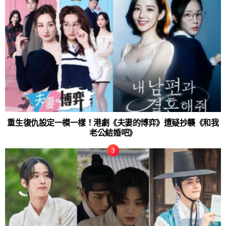
重生復仇設定一模一樣！港劇《夫妻的博弈》遭疑抄襲《和我
老公結婚吧》