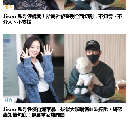
藝人
Jisoo 親哥涉醜聞！所屬社發聲明全面切割：不知情、不
介入、不支援
綜合
Jisoo 親哥性侵再爆家暴！疑似大嫂曬傷血淚控訴，網怒
轟知情包庇：最嚴重家族醜聞