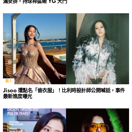
滿安排，持球桿猛砸 YG 大門
藝人
Jisoo 遭點名「偷衣服」！比利時設計師公開喊話，事件
最新進度曝光