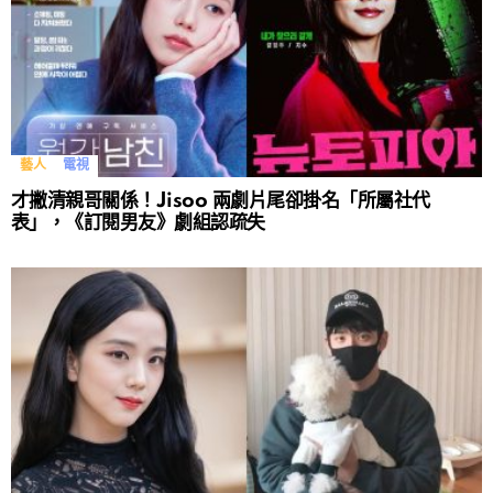
藝人
電視
才撇清親哥關係！Jisoo 兩劇片尾卻掛名「所屬社代
表」，《訂閱男友》劇組認疏失