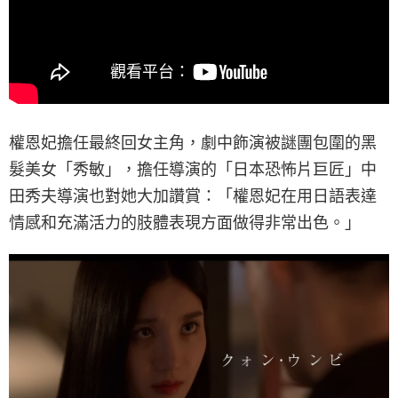
權恩妃擔任最終回女主角，劇中飾演被謎團包圍的黑
髮美女「秀敏」，擔任導演的「日本恐怖片巨匠」中
田秀夫導演也對她大加讚賞：「權恩妃在用日語表達
情感和充滿活力的肢體表現方面做得非常出色。」