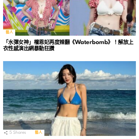
藝人
「水彈女神」權恩妃再度辣翻《Waterbomb》！解放上
衣性感演出網暴動狂讚
5
Shares
藝人