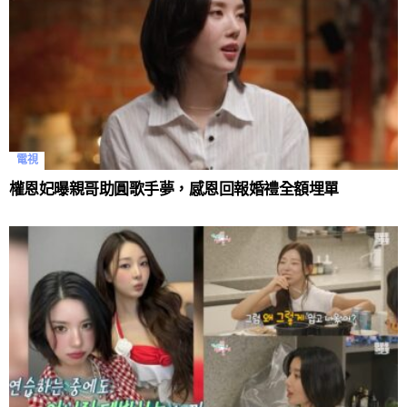
電視
權恩妃曝親哥助圓歌手夢，感恩回報婚禮全額埋單