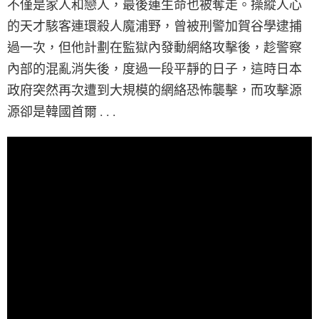
不僅是家人和戀人，最後連生命也被奪走。操縱人心
的天才駭客連環殺人魔浦野，曾被刑警加賀谷學逮捕
過一次，但他計劃在監獄內發動網絡攻擊後，趁警察
內部的混亂消失後，度過一段平靜的日子，這時日本
政府突然再次遭到大規模的網絡恐怖襲擊，而攻擊源
源卻是韓國首爾 . . .