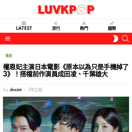
LATEST
流行
熱門
趨勢
S
SWITC
SKIN
Menu
電影
權恩妃主演日本電影《原本以為只是手機掉了
3》！搭檔前作演員成田凌、千葉雄大
by
Jessie
3年之前