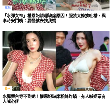
電視
「水彈女神」權恩妃親曝缺席原因！服裝太辣挨吐槽，與
李時安鬥嘴：要怪就去找我媽
藝人
水彈舞台等不到她！權恩妃缺席粉絲炸鍋，有人喊退票有
人喊心疼