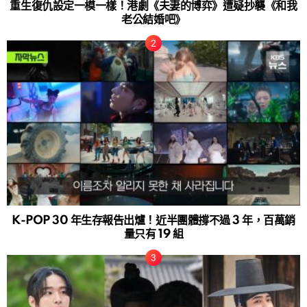
重生復仇設定一模一樣！港劇《夫妻的博弈》遭疑抄襲《和我
老公結婚吧》
K-POP 30 年生存報告出爐！近半團體撐不過 3 年，百萬銷
量只有 19 組