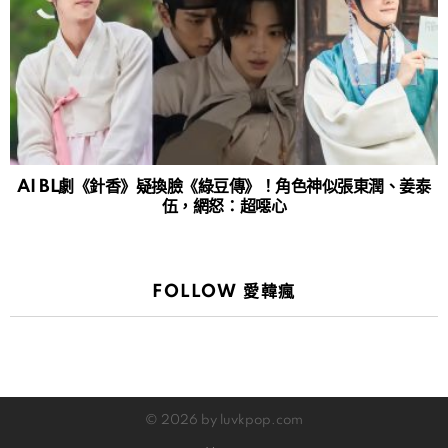
AI BL劇《針香》疑換臉《綠豆傳》！角色神似張東潤、姜泰
伍，網怒：超噁心
FOLLOW 愛韓瘋
© 2026 by luvkpop.com