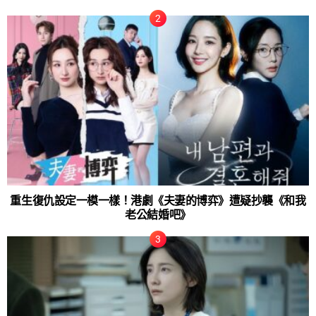
重生復仇設定一模一樣！港劇《夫妻的博弈》遭疑抄襲《和我
老公結婚吧》