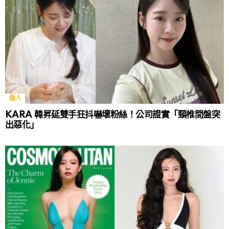
藝人
KARA 韓昇延雙手狂抖嚇壞粉絲！公司證實「頸椎間盤突
出惡化」