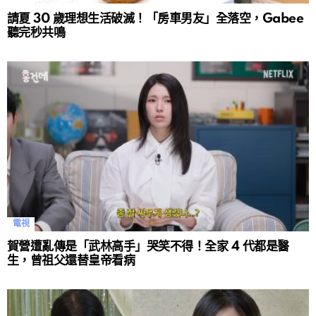
請夏 30 歲理想生活破滅！「房車男友」全落空，Gabee
聽完秒共鳴
電視
賀營遭亂傳是「武林高手」哭笑不得！全家 4 代都是醫
生，曾祖父還替皇帝看病