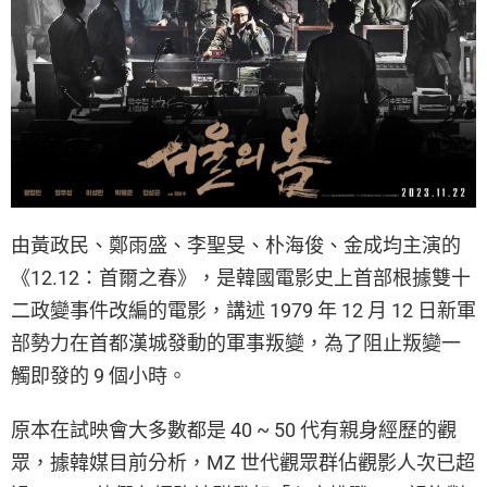
由黃政民、鄭雨盛、李聖旻、朴海俊、金成均主演的
《12.12：首爾之春》，是韓國電影史上首部根據雙十
二政變事件改編的電影，講述 1979 年 12 月 12 日新軍
部勢力在首都漢城發動的軍事叛變，為了阻止叛變一
觸即發的 9 個小時。
原本在試映會大多數都是 40 ~ 50 代有親身經歷的觀
眾，據韓媒目前分析，MZ 世代觀眾群佔觀影人次已超