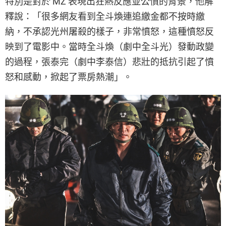
特別是對於 MZ 表現出狂熱反應並公憤的背景，他解
釋說：「很多網友看到全斗煥連追繳金都不按時繳
納，不承認光州屠殺的樣子，非常憤怒，這種憤怒反
映到了電影中。當時全斗煥（劇中全斗光）發動政變
的過程，張泰完（劇中李泰信）悲壯的抵抗引起了憤
怒和感動，掀起了票房熱潮」。