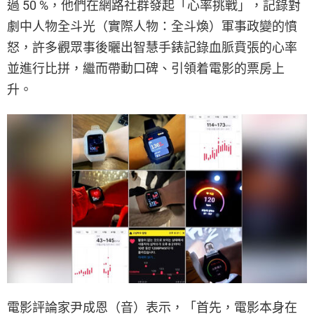
過 50 %，他們在網路社群發起「心率挑戰」，記錄對
劇中人物全斗光（實際人物：全斗煥）軍事政變的憤
怒，許多觀眾事後曬出智慧手錶記錄血脈賁張的心率
並進行比拼，繼而帶動口碑、引領着電影的票房上
升。
電影評論家尹成恩（音）表示，「首先，電影本身在