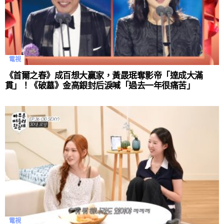
電視
《首爾之春》成百想大贏家，黃晸珉奪影帝「達成大滿
貫」！《破墓》金高銀封后淚喊「過去一年很痛苦」
電視