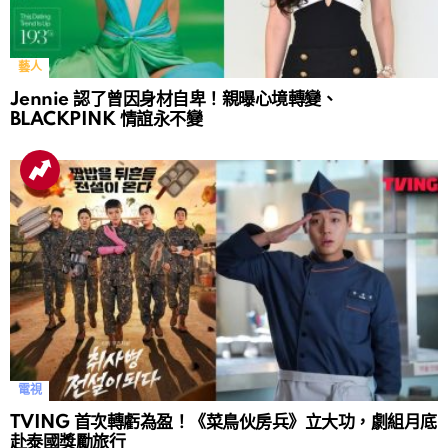
藝人
Jennie 認了曾因身材自卑！親曝心境轉變、
BLACKPINK 情誼永不變
電視
TVING 首次轉虧為盈！《菜鳥伙房兵》立大功，劇組月底
赴泰國獎勵旅行