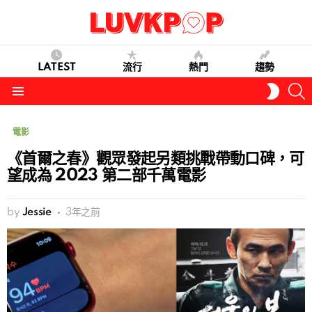
LATEST
流行
熱門
趨勢
S
SWITC
SKIN
Menu
電影
《首爾之春》觀眾發起另類挑戰帶動口碑，可
望成為 2023 第二部千萬電影
by
Jessie
3年之前