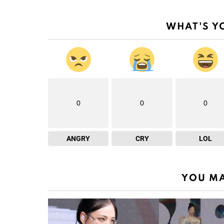
WHAT'S Y
0
0
0
ANGRY
CRY
LOL
YOU MA