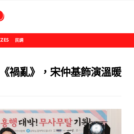
ZZES
民調
電影《禍亂》，宋仲基飾演溫暖