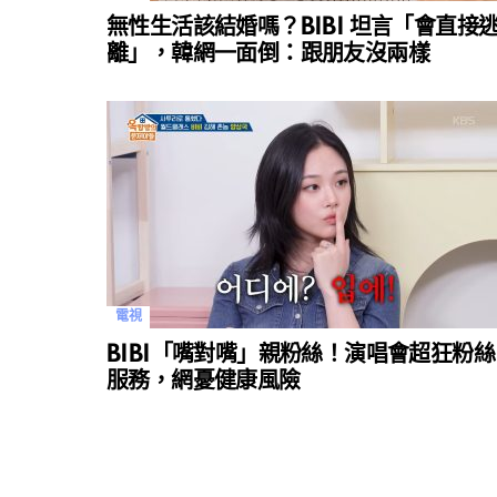
無性生活該結婚嗎？BIBI 坦言「會直接
離」，韓網一面倒：跟朋友沒兩樣
電視
BIBI「嘴對嘴」親粉絲！演唱會超狂粉絲
服務，網憂健康風險