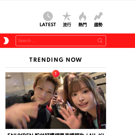
LATEST
流行
熱門
趨勢
Search
SWITCH
for:
SKIN
TRENDING NOW