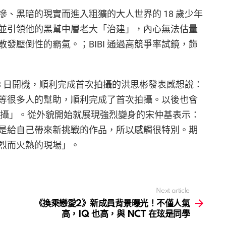
、黑暗的現實而進入粗獷的大人世界的 18 歲少年
並引領他的黑幫中層老大「治建」，內心無法估量
發壓倒性的霸氣。；BIBI 通過高競爭率試鏡，飾
3 日開機，順利完成首次拍攝的洪思彬發表感想說：
等很多人的幫助，順利完成了首次拍攝。以後也會
拍攝」。從外貌開始就展現強烈變身的宋仲基表示：
是給自己帶來新挑戰的作品，所以感觸很特別。期
烈而火熱的現場」。
Next article
《換乘戀愛2》新成員背景曝光！不僅人氣
高，IQ 也高，與 NCT 在玹是同學