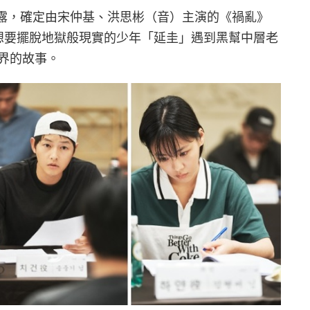
s M 透露，確定由宋仲基、洪思彬（音）主演的《禍亂》
是想要擺脫地獄般現實的少年「延圭」遇到黑幫中層老
界的故事。