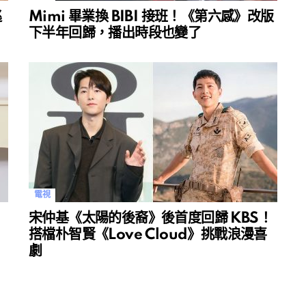
逃
Mimi 畢業換 BIBI 接班！《第六感》改版
下半年回歸，播出時段也變了
電視
宋仲基《太陽的後裔》後首度回歸 KBS！
搭檔朴智賢《Love Cloud》挑戰浪漫喜
劇