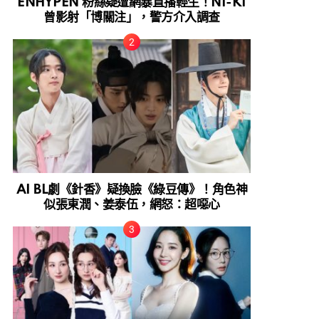
ENHYPEN 粉絲疑遭網暴直播輕生！NI-KI
曾影射「博關注」，警方介入調查
AI BL劇《針香》疑換臉《綠豆傳》！角色神
似張東潤、姜泰伍，網怒：超噁心