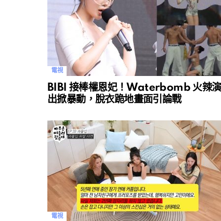
電視
BIBI 接棒權恩妃！Waterbomb 火辣
出掀暴動，脫衣跪地畫面引論戰
電視