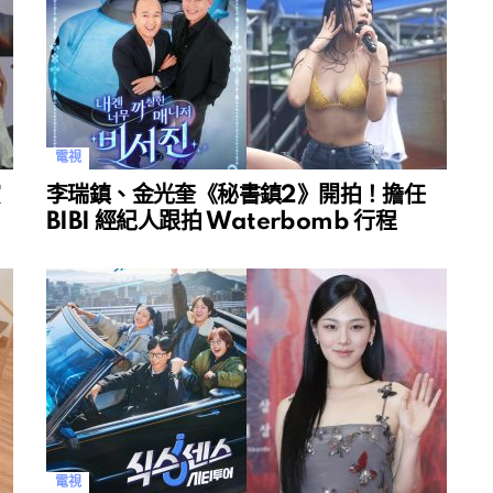
電視
演
李瑞鎮、金光奎《秘書鎮2》開拍！擔任
BIBI 經紀人跟拍 Waterbomb 行程
電視