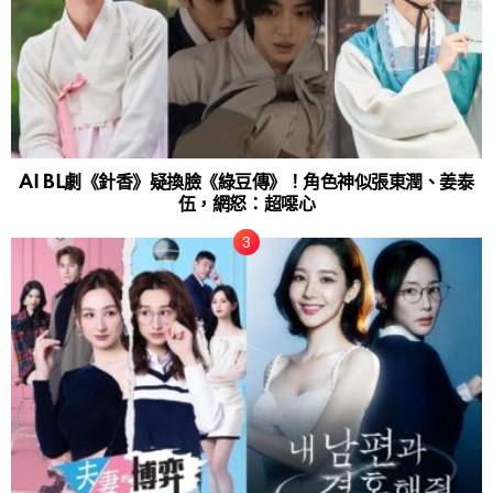
AI BL劇《針香》疑換臉《綠豆傳》！角色神似張東潤、姜泰
伍，網怒：超噁心