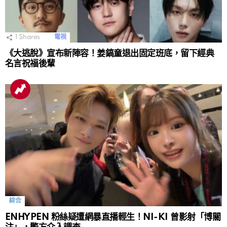
1
Shares
電視
《大逃脫》宣布新陣容！姜鎬童退出固定班底，留下經典
名言祝福後輩
綜合
ENHYPEN 粉絲疑遭網暴直播輕生！NI-KI 曾影射「博關