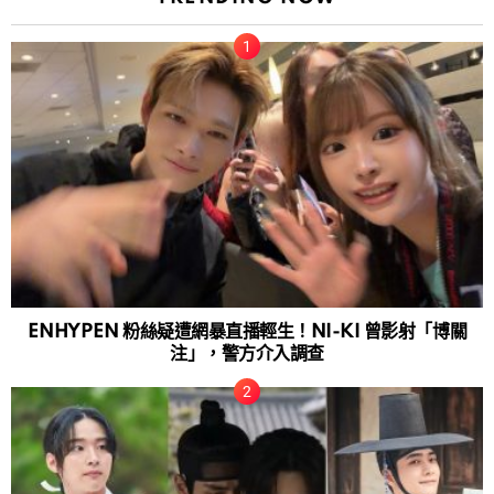
ENHYPEN 粉絲疑遭網暴直播輕生！NI-KI 曾影射「博關
注」，警方介入調查