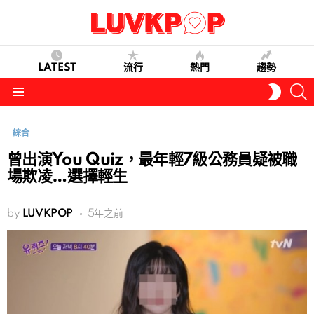
LATEST
流行
熱門
趨勢
S
SWITC
SKIN
Menu
綜合
曾出演You Quiz，最年輕7級公務員疑被職
場欺凌…選擇輕生
by
LUVKPOP
5年之前