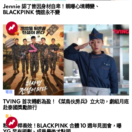
Jennie 認了曾因身材自卑！親曝心境轉變、
BLACKPINK 情誼永不變
電視
TVING 首次轉虧為盈！《菜鳥伙房兵》立大功，劇組月底
赴泰國獎勵旅行
藝人
粉絲一桿奏效！BLACKPINK 合體 10 週年見面會，曝
YG 早有規劃、成員最後才點頭