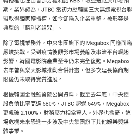
轉播權也僅出售部分權利給 KBS，收益遠低於市場預
期。業界認為，JTBC 當初力壓韓國三大無線電視台聯
盟取得獨家轉播權，如今卻陷入企業重整，被形容是
典型的「勝利者詛咒」。
除了電視業務外，中央集團旗下的 Megabox 同樣面臨
嚴峻挑戰。受到疫情後觀影市場萎縮及串流平台崛起
影響，韓國電影院產業至今仍未完全復甦。Megabox
去年曾與樂天影城推動合併計畫，但多次延長協商期
限後仍未取得實質進展。
根據韓國金融監督院公開資料，截至去年底，中央控
股負債比率高達 580%，JTBC 超過 549%，Megabox
更飆破 2,100%，財務壓力相當驚人。外界也擔憂，這
場危機未來恐進一步波及中央集團旗下其他娛樂與媒
體事業。