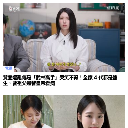
電視
賀營遭亂傳是「武林高手」哭笑不得！全家 4 代都是醫
生，曾祖父還替皇帝看病