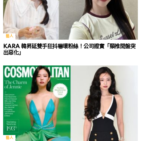
藝人
KARA 韓昇延雙手狂抖嚇壞粉絲！公司證實「頸椎間盤突
出惡化」
藝人