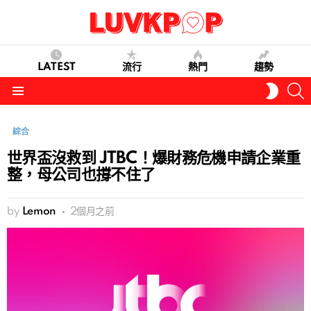
LATEST
流行
熱門
趨勢
S
SWITC
SKIN
Menu
綜合
世界盃沒救到 JTBC！爆財務危機申請企業重
整，母公司也撐不住了
by
Lemon
2個月之前