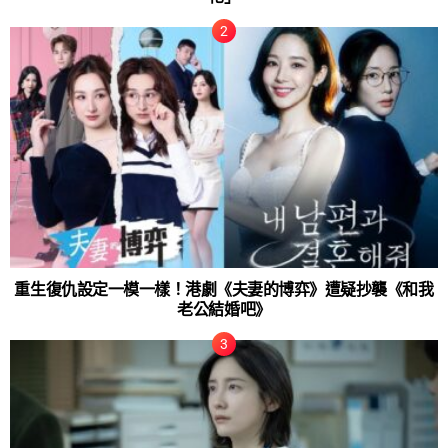
重生復仇設定一模一樣！港劇《夫妻的博弈》遭疑抄襲《和我
老公結婚吧》