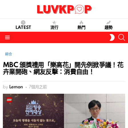
LATEST
流行
熱門
趨勢
S
SWITC
SKIN
Menu
綜合
MBC 頒獎禮用「樂高花」開先例掀爭議！花
卉業開砲、網友反擊：消費自由！
by
Lemon
7個月之前