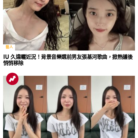
藝人
IU 久違曬近況！背景音樂選前男友張基河歌曲，掀熱議後
悄悄移除