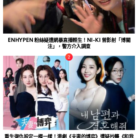
ENHYPEN 粉絲疑遭網暴直播輕生！NI-KI 曾影射「博關
注」，警方介入調查
重生復仇設定一模一樣！港劇《夫妻的博弈》遭疑抄襲《和我