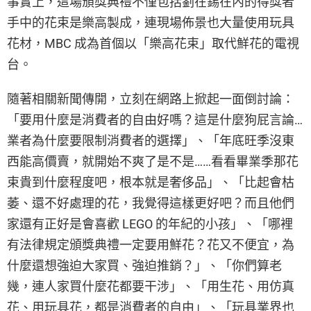
事實上，這場頒獎典禮不僅包括劉在錫在內的得獎者
手中的花束是樂高製成，連現場佈景也大量使用玩具
花材，MBC 成為首個以「樂高花束」取代鮮花的電視
台。
隨著相關新聞傳開，立刻在網路上掀起一面倒討論：
「要用什麼是消費者的自由好嗎？這是什麼狗屁言論…
業者為什麼要限制消費者的選擇」、「年底旺季沒東
西能高價賣，就開始不爽了是不是……看看畢業季那花
束貴到什麼程度吧，根本就是奢侈品」、「比起會枯
萎、還不好處理的花，我覺得這樣更好吧？而且他們
家還有正好是會喜歡 LEGO 的年紀的小孩」、「哪裡
有法律規定頒獎典禮一定要用鮮花？花又不便宜，為
什麼還想強迫大家買、強迫推銷？」、「你們算老
幾，連人家買什麼花都要干涉」、「用生花、用仿真
花、用玩具花，都是消費者的自由」、「玩具業界也