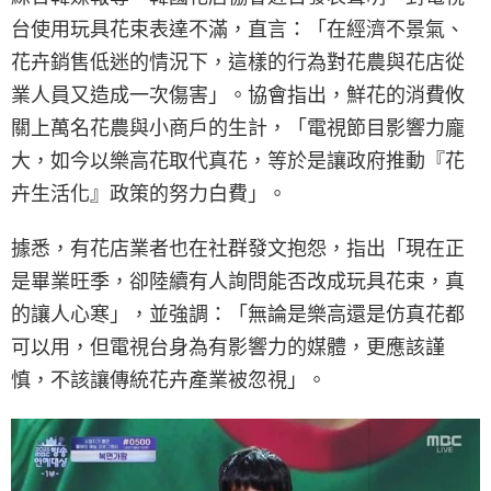
台使用玩具花束表達不滿，直言：「在經濟不景氣、
花卉銷售低迷的情況下，這樣的行為對花農與花店從
業人員又造成一次傷害」。協會指出，鮮花的消費攸
關上萬名花農與小商戶的生計，「電視節目影響力龐
大，如今以樂高花取代真花，等於是讓政府推動『花
卉生活化』政策的努力白費」。
據悉，有花店業者也在社群發文抱怨，指出「現在正
是畢業旺季，卻陸續有人詢問能否改成玩具花束，真
的讓人心寒」，並強調：「無論是樂高還是仿真花都
可以用，但電視台身為有影響力的媒體，更應該謹
慎，不該讓傳統花卉產業被忽視」。