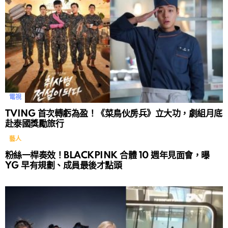
電視
TVING 首次轉虧為盈！《菜鳥伙房兵》立大功，劇組月底
赴泰國獎勵旅行
藝人
粉絲一桿奏效！BLACKPINK 合體 10 週年見面會，曝
YG 早有規劃、成員最後才點頭