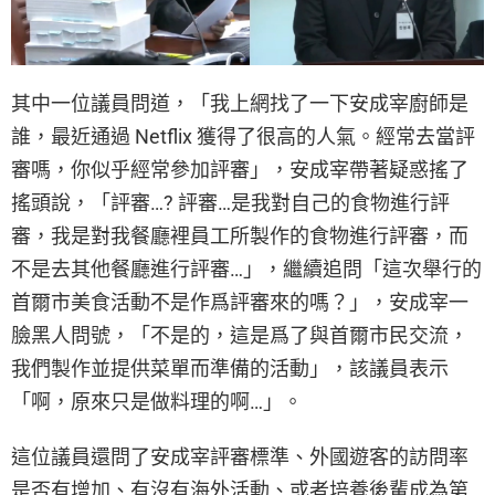
其中一位議員問道，「我上網找了一下安成宰廚師是
誰，最近通過 Netflix 獲得了很高的人氣。經常去當評
審嗎，你似乎經常參加評審」，安成宰帶著疑惑搖了
搖頭說，「評審…? 評審…是我對自己的食物進行評
審，我是對我餐廳裡員工所製作的食物進行評審，而
不是去其他餐廳進行評審…」，繼續追問「這次舉行的
首爾市美食活動不是作爲評審來的嗎？」，安成宰一
臉黑人問號，「不是的，這是爲了與首爾市民交流，
我們製作並提供菜單而準備的活動」，該議員表示
「啊，原來只是做料理的啊…」。
這位議員還問了安成宰評審標準、外國遊客的訪問率
是否有增加、有沒有海外活動、或者培養後輩成為第