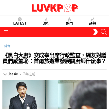
LATEST
流行
熱門
趨勢
S
SWITC
SKIN
Menu
綜合
《黑白大廚》安成宰出席行政監査，網友對議
員們感羞恥：首爾旅遊業發展關廚師什麼事？
by
Jessie
2年之前