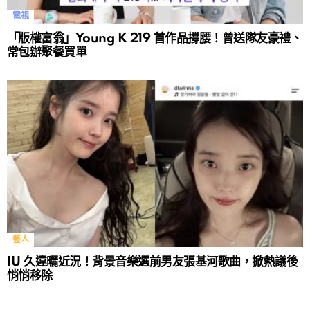
電視
「版權富翁」Young K 219 首作品撐腰！曾送隊友豪禮、
常包辦聚餐買單
藝人
IU 久違曬近況！背景音樂選前男友張基河歌曲，掀熱議後
悄悄移除