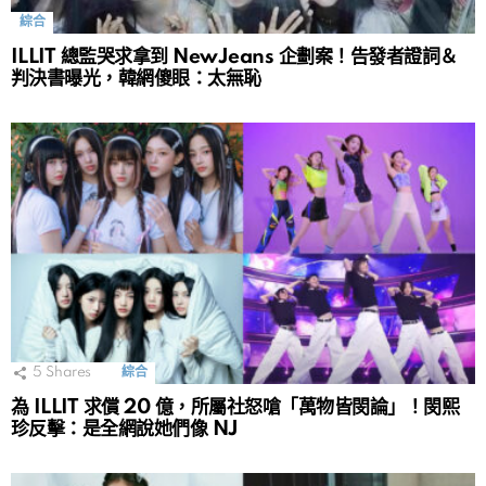
綜合
ILLIT 總監哭求拿到 NewJeans 企劃案！告發者證詞＆
判決書曝光，韓網傻眼：太無恥
5
Shares
綜合
為 ILLIT 求償 20 億，所屬社怒嗆「萬物皆閔論」！閔熙
珍反擊：是全網說她們像 NJ