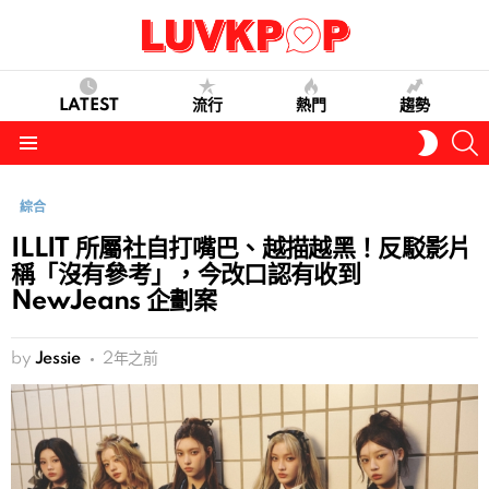
LATEST
流行
熱門
趨勢
S
SWITC
SKIN
Menu
綜合
ILLIT 所屬社自打嘴巴、越描越黑！反駁影片
稱「沒有參考」，今改口認有收到
NewJeans 企劃案
by
Jessie
2年之前