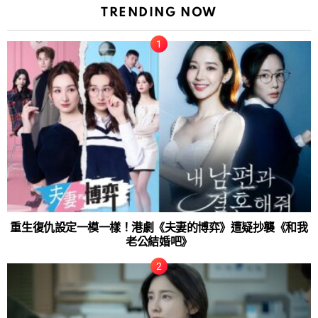
TRENDING NOW
重生復仇設定一模一樣！港劇《夫妻的博弈》遭疑抄襲《和我
老公結婚吧》