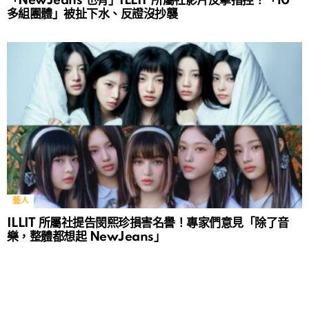
「NewJeans 也有」ILLIT 所屬社影片反擊指控！「10
多組團體」被扯下水、反證沒抄襲
藝人
ILLIT 所屬社提告閔熙珍損害名譽！專家們意見「除了音
樂，整體都想起 NewJeans」