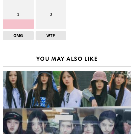
1
0
OMG
WTF
YOU MAY ALSO LIKE