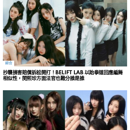
綜合
抄襲損害賠償訴訟開打！BELIFT LAB 以跆拳道回應編舞
相似性，閔熙珍方面法官也難分誰是誰