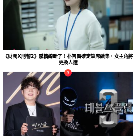
《財閥X刑警2》感情線斷了！朴智賢確定缺席續集，女主角將
更換人選