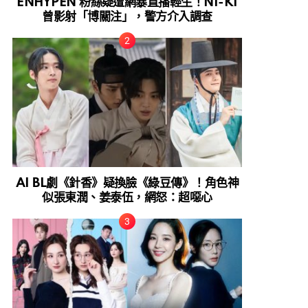
ENHYPEN 粉絲疑遭網暴直播輕生！NI-KI
曾影射「博關注」，警方介入調查
AI BL劇《針香》疑換臉《綠豆傳》！角色神
似張東潤、姜泰伍，網怒：超噁心