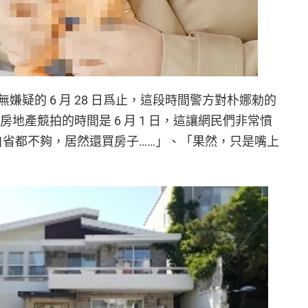
無嫌疑的 6 月 28 日爲止，這段時間警方對朴娜勑的
地產競拍的時間是 6 月 1 日，這讓網民們非常憤
自省都不夠，居然還買房子……」、「果然，只是嘴上