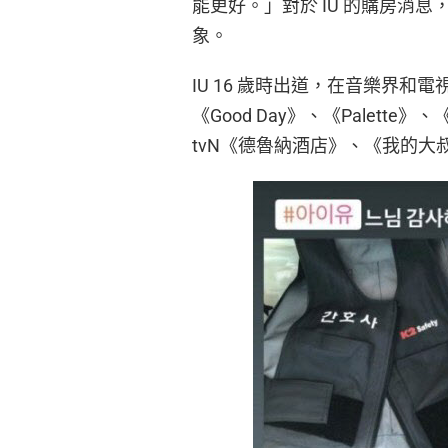
能更好。」對於 IU 的購房消
象。
IU 16 歲時出道，在音樂界
《Good Day》、《Palett
tvN《德魯納酒店》、《我的