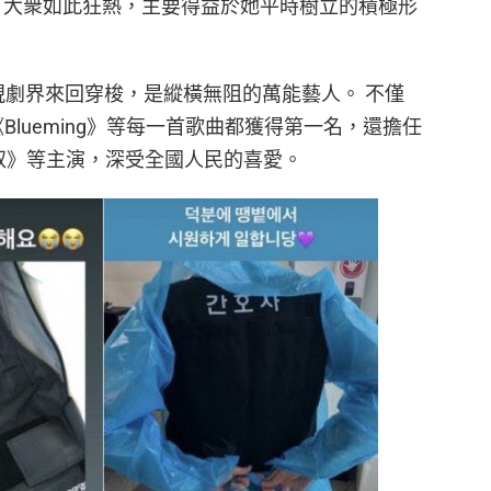
息，大衆如此狂熱，主要得益於她平時樹立的積極形
和電視劇界來回穿梭，是縱橫無阻的萬能藝人。 不僅
e》、《Blueming》等每一首歌曲都獲得第一名，還擔任
大叔》等主演，深受全國人民的喜愛。