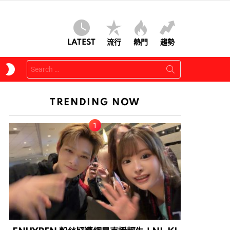
LATEST
流行
熱門
趨勢
Search
SWITCH
for:
SKIN
TRENDING NOW