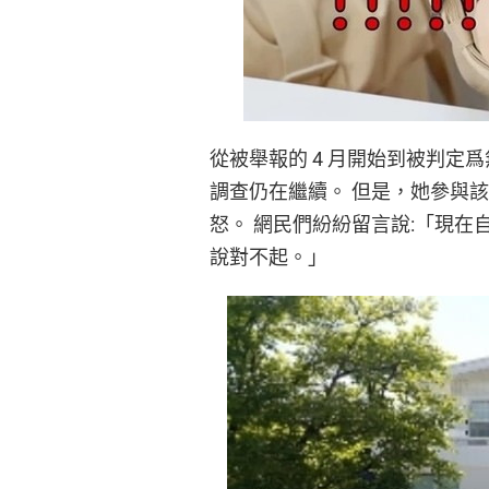
從被舉報的 4 月開始到被判定爲
調查仍在繼續。 但是，她參與該房
怒。 網民們紛紛留言說:「現在
說對不起。」