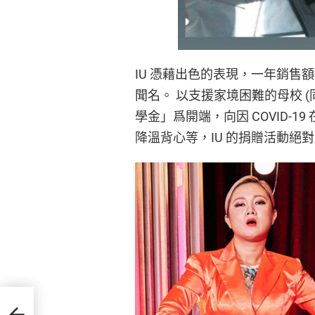
IU 憑藉出色的表現，一年銷售額
聞名。 以支援家境困難的母校 (
學金」爲開端，向因 COVID-19
降溫背心等，IU 的捐贈活動絕
抵住