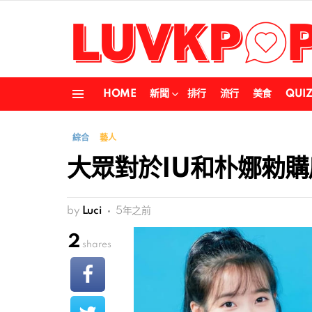
HOME
新聞
排行
流行
美食
QUI
Menu
綜合
藝人
大眾對於IU和朴娜勑
by
Luci
5年之前
2
shares