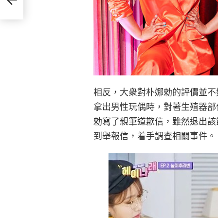
相反，大衆對朴娜勑的評價並不好。
拿出男性玩偶時，對著生殖器部位
勑寫了親筆道歉信，雖然退出該節
到舉報信，着手調查相關事件。