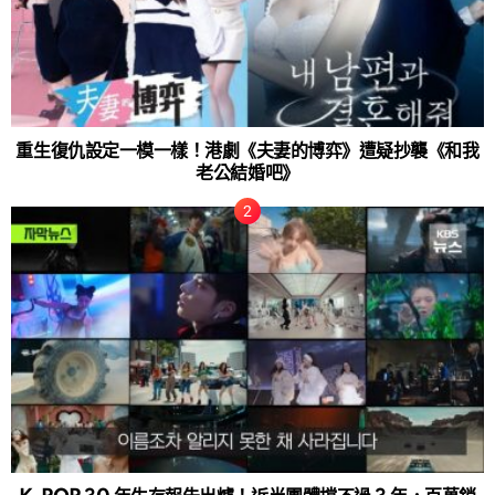
重生復仇設定一模一樣！港劇《夫妻的博弈》遭疑抄襲《和我
老公結婚吧》