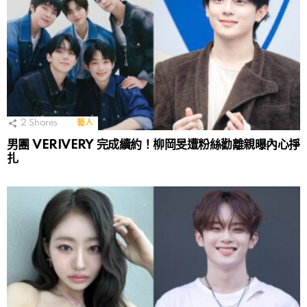
2
Shares
藝人
男團 VERIVERY 完成續約！柳岡旻遭粉絲勸離親曝內心掙
扎