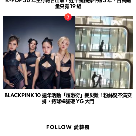
K-POP 30 年生存報告出爐！近半團體撐不過 3 年，百萬銷
量只有 19 組
BLACKPINK 10 週年活動「超敷衍」變災難！粉絲疑不滿安
排，持球桿猛砸 YG 大門
FOLLOW 愛韓瘋