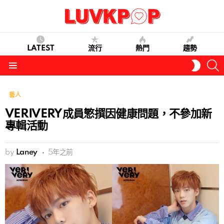
LATEST
流行
熱門
趨勢
S
SWITC
SKIN
Menu
藝人
VERIVERY成員慜撰因健康問題，不參加新
專輯活動
by
Laney
5年之前