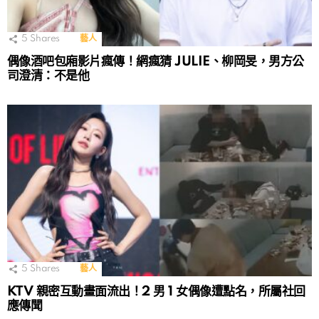
5
Shares
藝人
偶像酒吧包廂影片瘋傳！網瘋猜 JULIE、柳岡旻，男方公
司澄清：不是他
5
Shares
藝人
KTV 親密互動畫面流出！2 男 1 女偶像遭點名，所屬社回
應傳聞