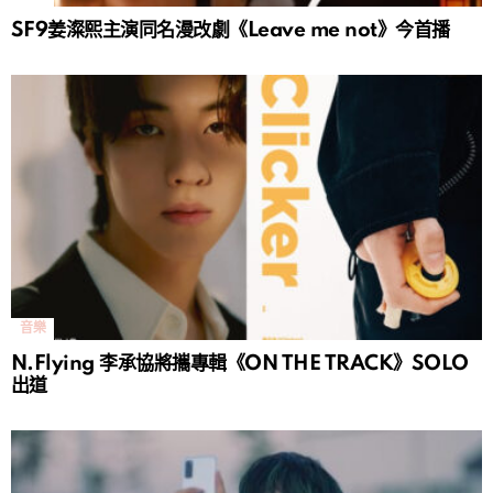
SF9姜澯熙主演同名漫改劇《Leave me not》今首播
音樂
N.Flying 李承協將攜專輯《ON THE TRACK》SOLO
出道