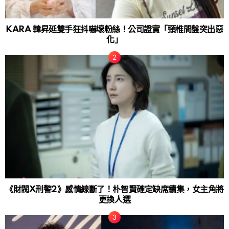
KARA 韓昇延雙手狂抖嚇壞粉絲！公司證實「頸椎間盤突出惡
化」
《財閥X刑警2》感情線斷了！朴智賢確定缺席續集，女主角將
更換人選