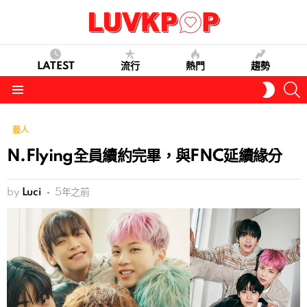
LATEST
流行
熱門
趨勢
S
SWITC
SKIN
Menu
藝人
N.Flying全員續約完畢，與FNC延續緣分
by
Luci
5年之前