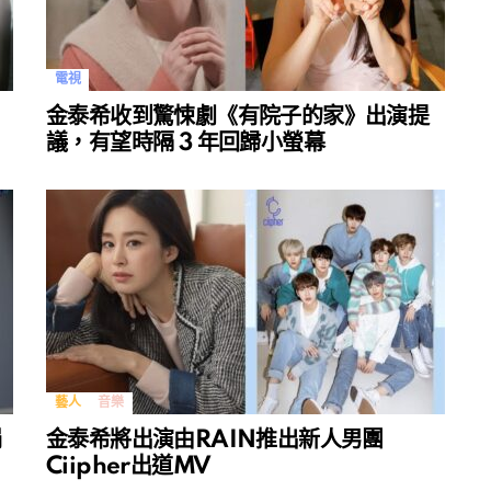
電視
金泰希收到驚悚劇《有院子的家》出演提
議，有望時隔 3 年回歸小螢幕
藝人
音樂
捐
金泰希將出演由RAIN推出新人男團
Ciipher出道MV