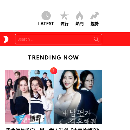
LATEST
流行
熱門
趨勢
Search
SWITCH
for:
SKIN
TRENDING NOW