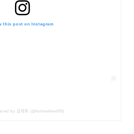
w this post on Instagram
hared by 김태희 (@kimtaehee99)