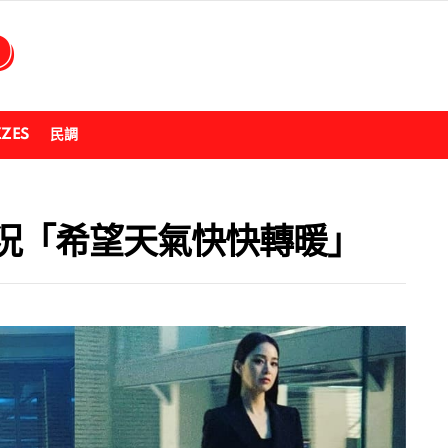
ZZES
民調
況「希望天氣快快轉暖」