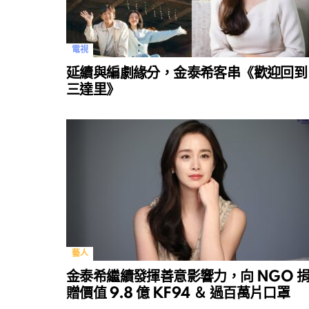
電視
延續與編劇緣分，金泰希客串《歡迎回到
三達里》
藝人
金泰希繼續發揮善意影響力，向 NGO 
贈價值 9.8 億 KF94 ＆ 過百萬片口罩