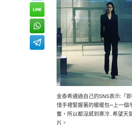
金泰希通過自己的SNS表示:
惜手裡緊握著的暖暖包~上一個冬
奮，所以都沒感到寒冷..希望
片。