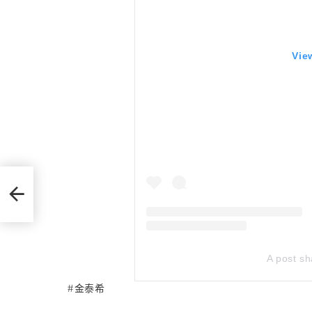
Vie
A post s
金泰希