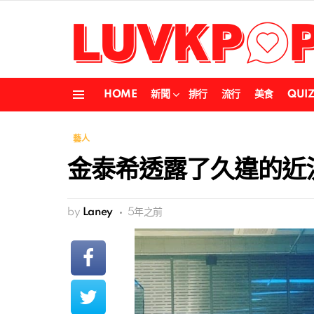
HOME
新聞
排行
流行
美食
QUI
Menu
藝人
金泰希透露了久違的近
by
Laney
5年之前