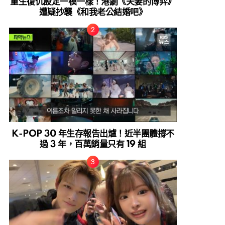
重生復仇設定一模一樣！港劇《夫妻的博弈》
遭疑抄襲《和我老公結婚吧》
K-POP 30 年生存報告出爐！近半團體撐不
過 3 年，百萬銷量只有 19 組