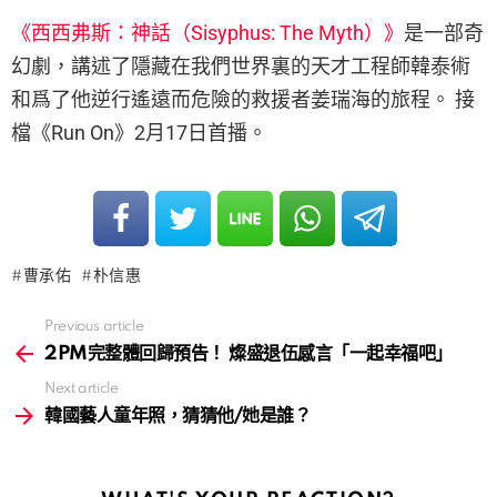
《西西弗斯：神話（Sisyphus: The Myth）》
是一部奇
幻劇，講述了隱藏在我們世界裏的天才工程師韓泰術
和爲了他逆行遙遠而危險的救援者姜瑞海的旅程。 接
檔《Run On》2月17日首播。
曹承佑
朴信惠
Previous article
See
more
2PM完整體回歸預告！ 燦盛退伍感言「一起幸福吧」
Next article
韓國藝人童年照，猜猜他/她是誰？