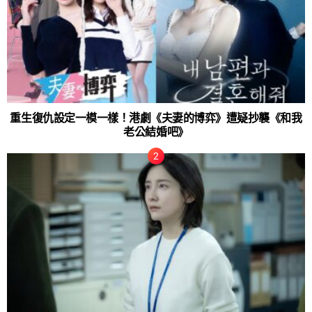
重生復仇設定一模一樣！港劇《夫妻的博弈》遭疑抄襲《和我
老公結婚吧》