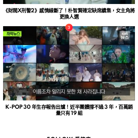
《財閥X刑警2》感情線斷了！朴智賢確定缺席續集，女主角將
更換人選
K-POP 30 年生存報告出爐！近半團體撐不過 3 年，百萬銷
量只有 19 組