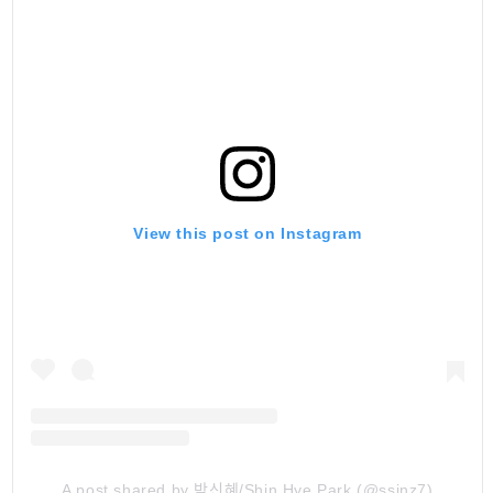
View this post on Instagram
A post shared by 박신혜/Shin Hye Park (@ssinz7)