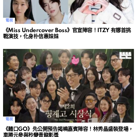
電視
《Miss Undercover Boss》官宣陣容！ITZY 有娜首挑
戰演技，化身朴信惠妹妹
電視
《藉口GO》先公開預告揭曉嘉賓陣容！林秀晶盛裝登場，
車勝元參與秒變青龍影獎