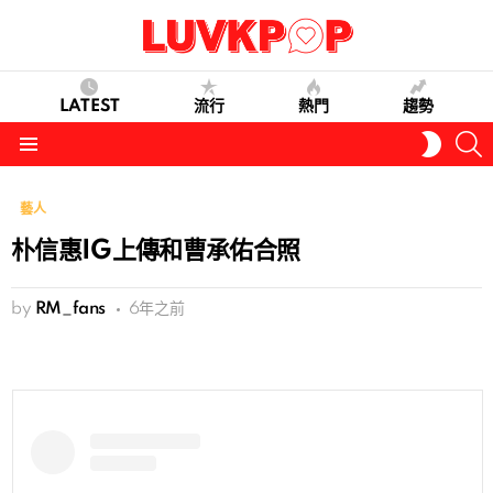
LATEST
流行
熱門
趨勢
S
SWITC
SKIN
Menu
藝人
朴信惠IG上傳和曹承佑合照
by
RM_fans
6年之前