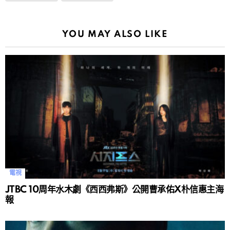
YOU MAY ALSO LIKE
電視
JTBC 10周年水木劇《西西弗斯》公開曹承佑X朴信惠主海
報