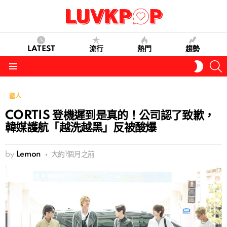
LATEST
流行
熱門
趨勢
S
SWITC
SKIN
Menu
藝人
CORTIS 登機遲到是真的！公司認了致歉，
韓媒護航「越洗越黑」反被酸爆
by
Lemon
大約1個月之前