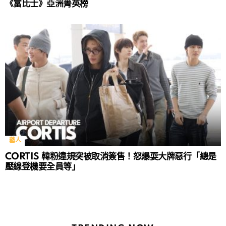
《富比士》亞洲菁英榜
藝人
CORTIS 韓粉違規突被取消簽售！怒爆耍大牌惡行「總是
壓線登機要全員等」