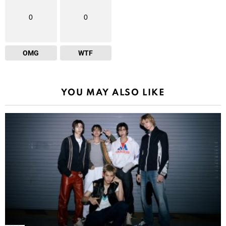
0
0
OMG
WTF
YOU MAY ALSO LIKE