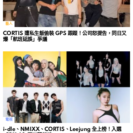
藝人
CORTIS 遭私生飯偷裝 GPS 跟蹤！公司怒提告，同日又
爆「航班延誤」爭議
電視
i-dle、NMIXX、CORTIS、Leejung 全上榜！入選