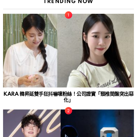
TRENDING NOW
KARA 韓昇延雙手狂抖嚇壞粉絲！公司證實「頸椎間盤突出惡
化」