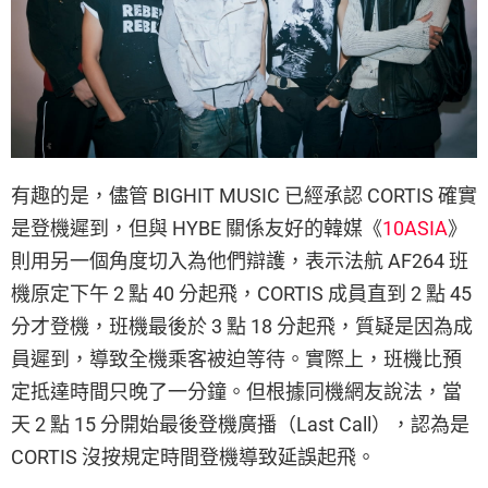
有趣的是，儘管 BIGHIT MUSIC 已經承認 CORTIS 確實
是登機遲到，但與 HYBE 關係友好的韓媒《
10ASIA
》
則用另一個角度切入為他們辯護，表示法航 AF264 班
機原定下午 2 點 40 分起飛，CORTIS 成員直到 2 點 45
分才登機，班機最後於 3 點 18 分起飛，質疑是因為成
員遲到，導致全機乘客被迫等待。實際上，班機比預
定抵達時間只晚了一分鐘。但根據同機網友說法，當
天 2 點 15 分開始最後登機廣播（Last Call），認為是
CORTIS 沒按規定時間登機導致延誤起飛。