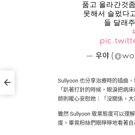
품고 올라간것좀
못해서 슬펐다고
들 달래
pic.twi
— 우야 (@wo
使！
Sullyoon 也分享治療時的
「趴著打針的時候，眼淚把病床
師則暖心安慰她：「沒關係，大
雖然 Sullyoon 敬業態度
度。畢竟粉絲們眼睜睜地看著自