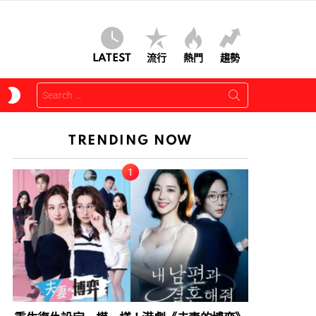
LATEST
流行
熱門
趨勢
Search
SWITCH
for:
SKIN
TRENDING NOW