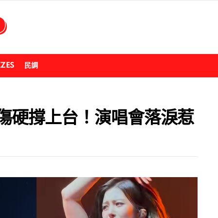
ZZES
民調
n 腰傷硬撐上台！演唱會落淚惹