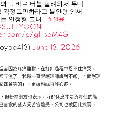
봐…. 바로 버블 달려와서 무대
 걱정그만하라고 불안형 엔써
주는 안정형 그녀…
#설윤
#SULLYOON
tter.com/p7gkIseM4G
oyaa413)
June 13, 2026
插曲，坦言因為疼痛難耐，在打針過程中忍不住痛哭，
都弄濕了，我還一直跟護理師說對不起」。而護理
家都會哭的」，更讓粉絲直呼心疼。
可以理解，但粉絲網友也表示，好好休息才是負責任的態
己喜歡的藝人受苦會難受，公司也被因此挨罵。