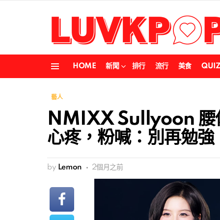
HOME
新聞
排行
流行
美食
QUI
Menu
藝人
NMIXX Sullyoo
心疼，粉喊：別再勉強
by
Lemon
2個月之前