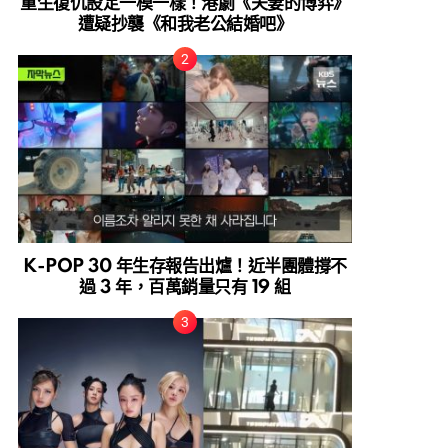
重生復仇設定一模一樣！港劇《夫妻的博弈》
遭疑抄襲《和我老公結婚吧》
K-POP 30 年生存報告出爐！近半團體撐不
過 3 年，百萬銷量只有 19 組