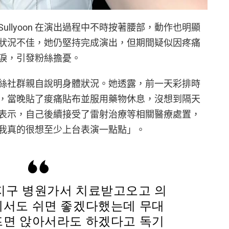
llyoon 在演出過程中不時按著腰部，動作也明顯
狀況不佳，她仍堅持完成演出，但期間疑似因疼痛
淚，引發粉絲擔憂。
透過粉絲社群親自說明身體狀況。她透露，前一天彩排時
，當晚貼了痠痛貼布並服用藥物休息，沒想到隔天
表示，自己後續接受了雷射治療等相關醫療處置，
我真的很想至少上台表演一點點」。
구 병원가서 치료받고오고 의
서도 쉬면 좋겠다했는데 무대
면 앉아서라도 하겠다고 독기