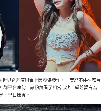
oon 近日在世界巡迴演唱會上因腰傷發作，一度忍不住在舞台
社群平台瘋傳，讓粉絲看了相當心疼，紛紛留言為
息、早日康復。