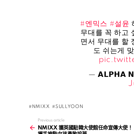
#엔믹스
#설윤
무대를 꼭 하고
면서 무대를 할
도 쉬는게 맞
pic.twi
— 𝗔𝗟𝗣𝗛𝗔
J
NMIXX
SULLYOON
Previous article
See
more
NMIXX 獲英國駐韓大使館任命宣傳大使！