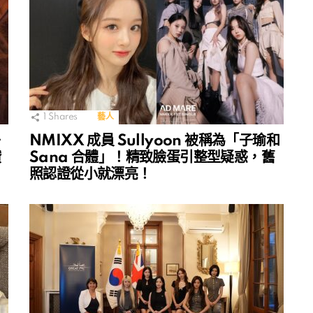
1
Shares
藝人
〉
NMIXX 成員 Sullyoon 被稱為「子瑜和
讚
Sana 合體」！精致臉蛋引整型疑惑，舊
照認證從小就漂亮！