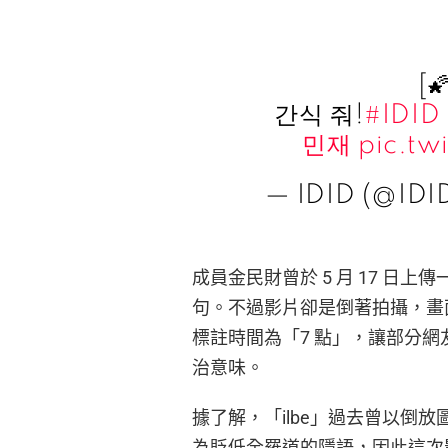
[
간식 줘!
#IDID
민재
pic.tw
— IDID (@IDI
成員金民財曾於 5 月 17 日上
句。不過影片卻是倒著拍攝，畫
標註時間為「7 點」，讓部分網
治意味。
據了解，「ilbe」過去曾以倒
為貶低全羅道的隱語，因此這次