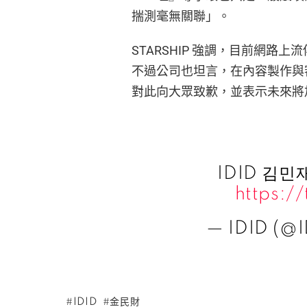
揣測毫無關聯」。
STARSHIP 強調，目前網
不過公司也坦言，在內容製作與
對此向大眾致歉，並表示未來將
IDID 김
https:
— IDID (@I
IDID
金民財