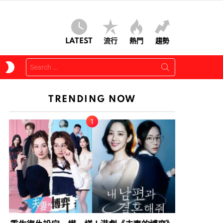
LATEST
流行
熱門
趨勢
Search
SWITCH
for:
SKIN
TRENDING NOW