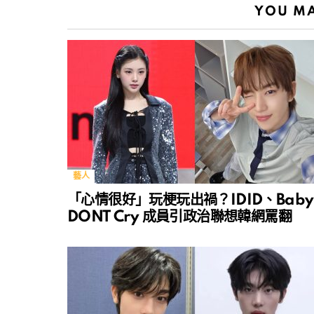
YOU MA
藝人
「心情很好」玩梗玩出禍？IDID、Baby
DONT Cry 成員引政治聯想韓網罵翻