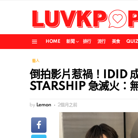
HOME
新聞
排行
流行
美食
QUI
Menu
藝人
倒拍影片惹禍！IDID
STARSHIP 急滅火
by
Lemon
2個月之前