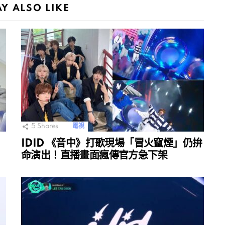
Y ALSO LIKE
5
Shares
電視
IDID 《音中》打歌現場「冒火竄煙」仍拚
命演出！直播畫面瘋傳官方急下架