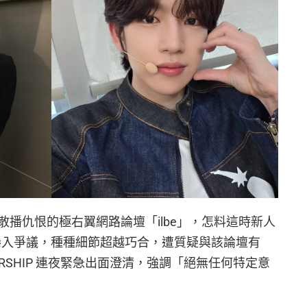
播仇恨的極右翼網路論壇「ilbe」，怎料這時新人
影片捲入爭議，種種細節超越巧合，遭質疑與該論壇有
RSHIP 連夜緊急出面澄清，強調「絕無任何特定意