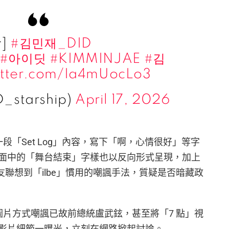
]
#김민재_DID
#아이딧
#KIMMINJAE
#김
itter.com/Ia4mUocLo3
D_starship)
April 17, 2026
傳一段「Set Log」內容，寫下「啊，心情很好」等字
面中的「舞台結束」字樣也以反向形式呈現，加上
友聯想到「ilbe」慣用的嘲諷手法，質疑是否暗藏政
放圖片方式嘲諷已故前總統盧武鉉，甚至將「7 點」視
影片細節一曝光，立刻在網路掀起討論。