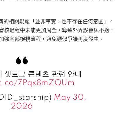
路上流傳的相關疑慮「並非事實，也不存在任何意圖」。
審核過程中未能更加周全，導致外界誤會與不適，
加強內部檢視流程，避免類似爭議再度發生。
민재 셋로그 콘텐츠 관련 안내
//t.co/7Pqx8mZOUm
DID_starship)
May 30,
2026