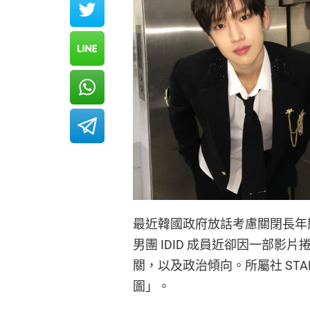
最近韓國政府放話考慮關閉長年散
男團 IDID 成員近卻因一部
關，以及政治傾向。所屬社 STA
圖」。