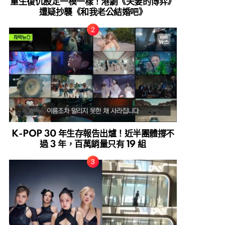
重生復仇設定一模一樣！港劇《夫妻的博弈》
遭疑抄襲《和我老公結婚吧》
K-POP 30 年生存報告出爐！近半團體撐不
過 3 年，百萬銷量只有 19 組