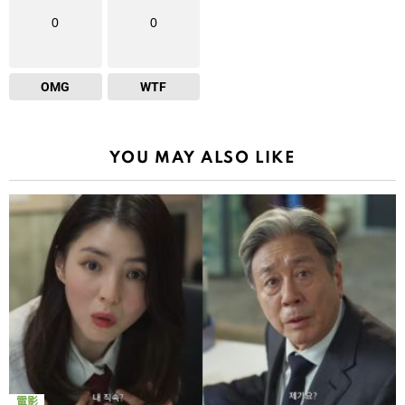
0
0
OMG
WTF
YOU MAY ALSO LIKE
電影