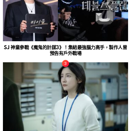
SJ 神童參戰《魔鬼的計謀3》！集結最強腦力高手，製作人曾
預告有戶外戰場