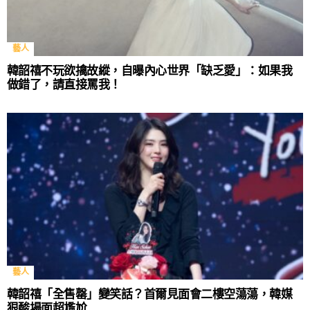
藝人
韓韶禧不玩欲擒故縱，自曝內心世界「缺乏愛」：如果我
做錯了，請直接罵我！
藝人
韓韶禧「全售罄」變笑話？首爾見面會二樓空蕩蕩，韓媒
狠酸場面超尷尬