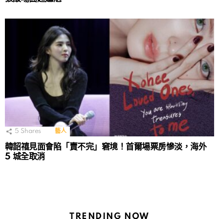
5
Shares
藝人
韓韶禧見面會陷「賣不完」窘境！首爾場票房慘淡，海外
5 城全取消
TRENDING NOW