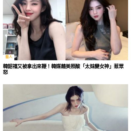
藝人
韓韶禧又被拿出來鞭！韓媒藉美照酸「太妹變女神」惹眾
怒