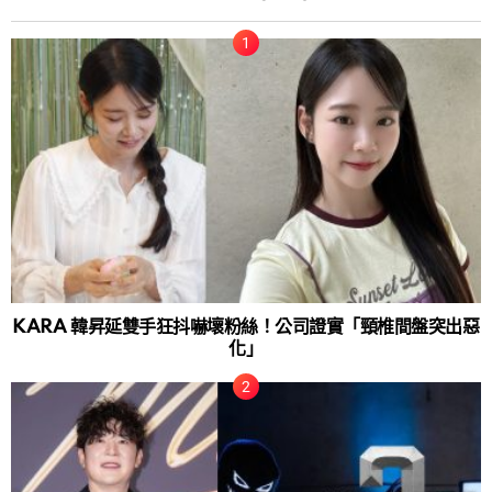
KARA 韓昇延雙手狂抖嚇壞粉絲！公司證實「頸椎間盤突出惡
化」