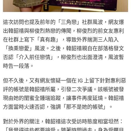
這次訪問也提及前年的「三角戀」社群風波，網友爆
出韓韶禧與柳俊烈熱戀的傳聞，柳俊烈的前女友惠利
在社群上寫下「真有趣」，導致外界揣測三人陷入
「換乘戀愛」風波。之後，韓韶禧親自在部落格發文
否認「介入前任戀情」，柳俊烈也出面澄清，風波暫
時告一段落。
但不久後，又有網友懷疑一個在 IG 上留下針對惠利惡
評的帳號是韓韶禧所屬，引發二次爭議。該帳號被發
現由她的閨蜜全鍾瑞追蹤，讓事件再度延燒。韓韶禧
方面當時火速否認，強調「那不是她的帳號」。
對於外界的關注，韓韶禧這次受訪時態度相當坦然：
「我覺得這些都要接受。隨著時間過去，身為受矚目