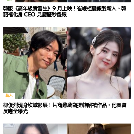
韓版《高年級實習生》9 月上映！崔岷植變銀髮新人、韓
韶禧化身 CEO 見履歷秒傻眼
藝人
柳俊烈現身坎城影展！片商難啟齒提韓韶禧作品，他真實
反應全曝光