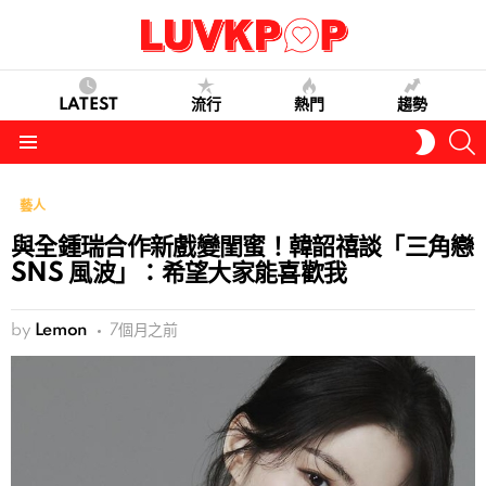
LATEST
流行
熱門
趨勢
S
SWITC
SKIN
Menu
藝人
與全鍾瑞合作新戲變閨蜜！韓韶禧談「三角戀
SNS 風波」：希望大家能喜歡我
by
Lemon
7個月之前