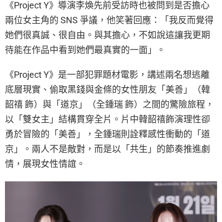
《Project Y》導演李煥先前受訪時也被問到是否擔心
兩位女主角的 SNS 爭議，他笑著回應：「我反而覺得
她們很真誠、很自由。與其擔心，不如說這讓我更期
待能在作品中看到她們最真實的一面」。
《Project Y》是一部犯罪題材電影，講述兩名想逃離
底層現實、偷取黑錢與金條的女性朋友「美善」（韓
韶禧 飾）與「道京」（全鍾瑞 飾）之間的驚險旅程，
以「雙女主」結構貫穿全片。片中韓韶禧飾演理性卻
勇於冒險的「美善」，全鍾瑞則詮釋感性衝動的「道
京」。兩人不是敵對，而是以「共生」的節奏推進劇
情，展現女性情誼。