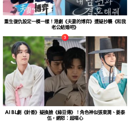
重生復仇設定一模一樣！港劇《夫妻的博弈》遭疑抄襲《和我
老公結婚吧》
AI BL劇《針香》疑換臉《綠豆傳》！角色神似張東潤、姜泰
伍，網怒：超噁心