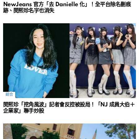
NewJeans 官方「去 Danielle 化」！全平台除名刪痕
跡、閔熙珍名字也消失
綜合
閔熙珍「挖角風波」記者會反控被設局！「NJ 成員大伯＋
企業家」聯手炒股