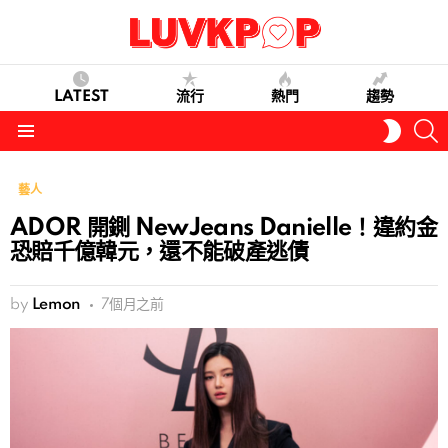
LATEST
流行
熱門
趨勢
S
SWITC
SKIN
Menu
藝人
ADOR 開鍘 NewJeans Danielle！違約金
恐賠千億韓元，還不能破產逃債
by
Lemon
7個月之前