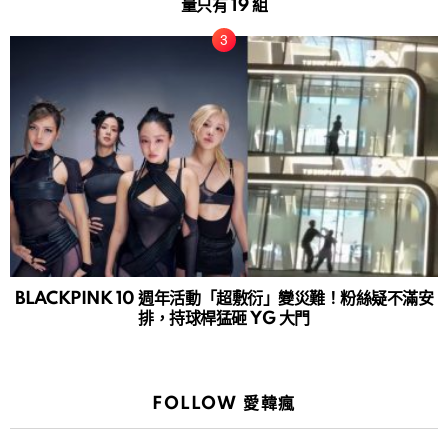
量只有 19 組
BLACKPINK 10 週年活動「超敷衍」變災難！粉絲疑不滿安
排，持球桿猛砸 YG 大門
FOLLOW 愛韓瘋