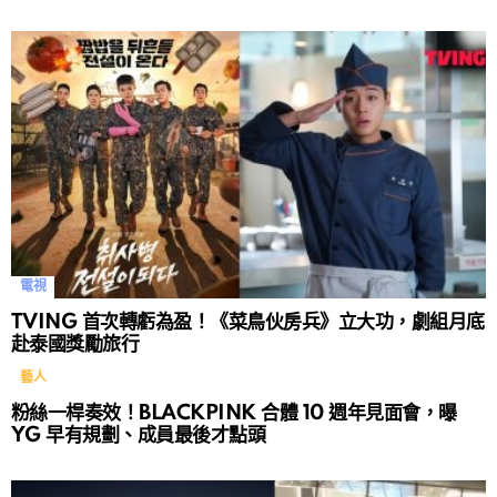
電視
TVING 首次轉虧為盈！《菜鳥伙房兵》立大功，劇組月底
赴泰國獎勵旅行
藝人
粉絲一桿奏效！BLACKPINK 合體 10 週年見面會，曝
YG 早有規劃、成員最後才點頭