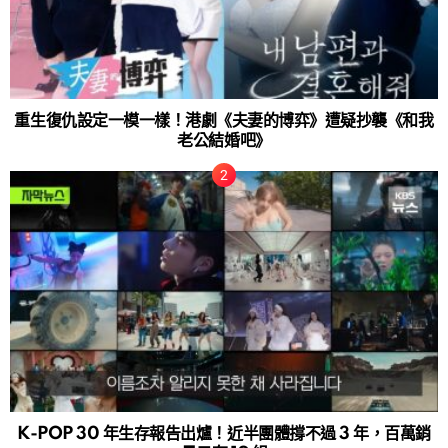
重生復仇設定一模一樣！港劇《夫妻的博弈》遭疑抄襲《和我
老公結婚吧》
K-POP 30 年生存報告出爐！近半團體撐不過 3 年，百萬銷