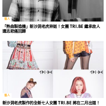
藝人
「熱曲製造機」新沙洞老虎猝逝！女團 TRI.BE 繼承故人
遺志悲痛回歸
藝人
新沙洞老虎製作的全新七人女團 TRI.BE 將在二月出道！