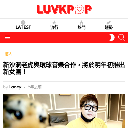
LATEST
流行
熱門
趨勢
S
SWITC
SKIN
Menu
藝人
新沙洞老虎與環球音樂合作，將於明年初推出
新女團！
by
Laney
6年之前