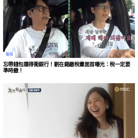
電視
忘帶錢包還得衝銀行！劉在錫繳稅畫面首曝光：稅一定要
準時繳！