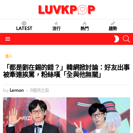
LATEST
流行
熱門
趨勢
S
SWITC
SKIN
Menu
藝人
「都是劉在錫的錯？」韓網掀討論：好友出事
被牽連挨罵，粉絲嘆「全與他無關」
by
Lemon
8個月之前