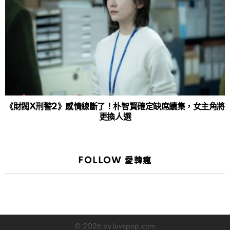
《財閥X刑警2》感情線斷了！朴智賢確定缺席續集，女主角將
更換人選
FOLLOW 愛韓瘋
© 2026 by luvkpop.com