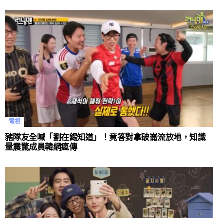
電視
豬隊友全喊「劉在錫知道」！竟答對拿破崙流放地，知識
量震驚成員韓網瘋傳