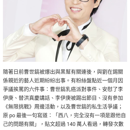
隨著日前曹世鎬被爆出與黑幫有關連後，與劉在錫關
係親近的藝人近期紛紛出事。有粉絲盤點近一個月因
爭議挨罵的六件事：曹世鎬乳癌派對事件、安慰了李
伊庚、替洪真慶講話、李伊庚被踢出節目、沒有參加
《無限挑戰》周邊活動，以及曹世鎬的私生活爭議；
原 po 最後一句寫道：「西八，完全沒有一項是跟他自
己的問題有關」，貼文超過 140 萬人看過，轉發次數