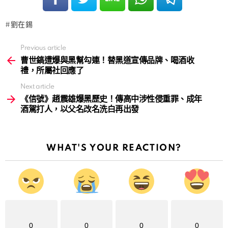
劉在錫
Previous article
See
more
曹世鎬遭爆與黑幫勾連！替黑道宣傳品牌、喝酒收
禮，所屬社回應了
Next article
《信號》趙震雄爆黑歷史！傳高中涉性侵重罪、成年
酒駕打人，以父名改名洗白再出發
WHAT'S YOUR REACTION?
0
0
0
0