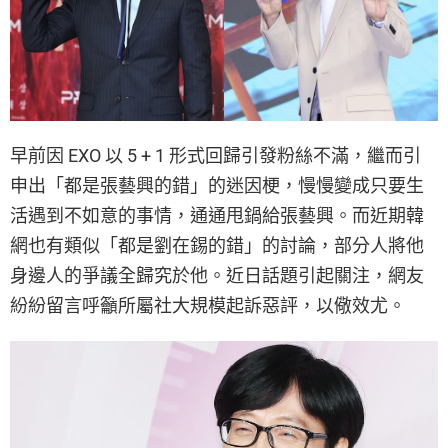
早前因 EXO 以 5 + 1 形式回歸引發粉絲不滿，繼而引
申出「都是張藝興的錯」的迷因梗，慢慢變成只要生
活遇到不如意的事情，通通甩鍋給張藝興。而近期韓
網也有類似「都是劉在錫的錯」的討論，部分人將他
身邊人的爭議全歸究於他。近日話題引起關注，網友
紛紛留言呼籲所屬社大規模起訴惡評，以儆效尤。