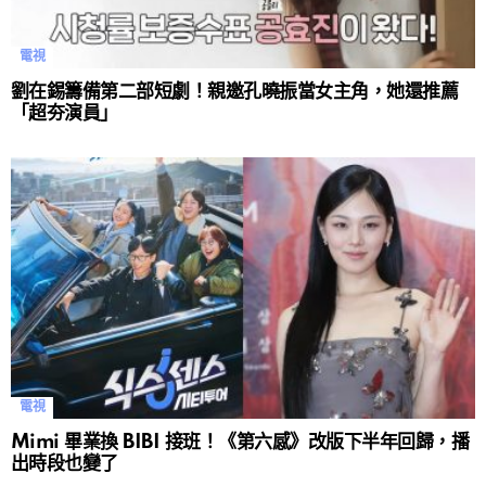
電視
劉在錫籌備第二部短劇！親邀孔曉振當女主角，她還推薦
「超夯演員」
電視
Mimi 畢業換 BIBI 接班！《第六感》改版下半年回歸，播
出時段也變了