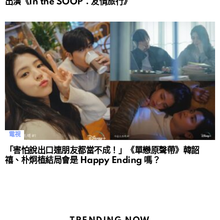
出演《In the SOOP：友情旅行》
電視
「害怕說出口連朋友都當不成！」《單戀原聲帶》韓韶
禧、朴炯植結局會是 Happy Ending 嗎？