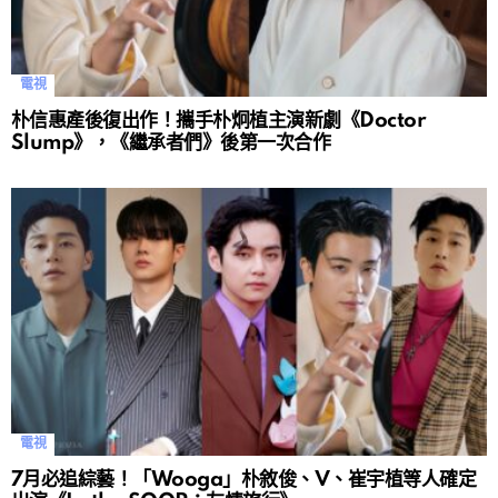
電視
朴信惠產後復出作！攜手朴炯植主演新劇《Doctor
Slump》，《繼承者們》後第一次合作
電視
7月必追綜藝！「Wooga」朴敘俊、V、崔宇植等人確定