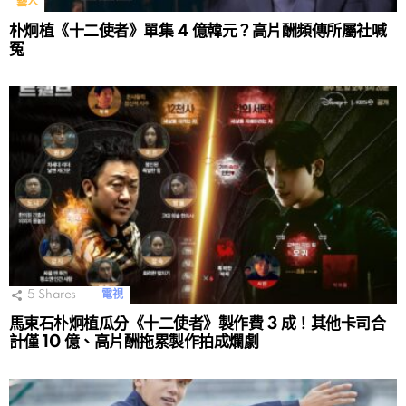
藝人
朴炯植《十二使者》單集 4 億韓元？高片酬頻傳所屬社喊
冤
5
Shares
電視
馬東石朴炯植瓜分《十二使者》製作費 3 成！其他卡司合
計僅 10 億、高片酬拖累製作拍成爛劇