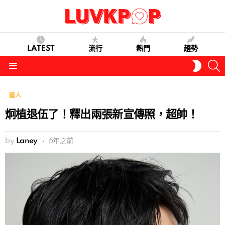
LATEST
流行
熱門
趨勢
S
SWITC
SKIN
Menu
藝人
炯植退伍了！釋出兩張新宣傳照，超帥！
by
Laney
6年之前