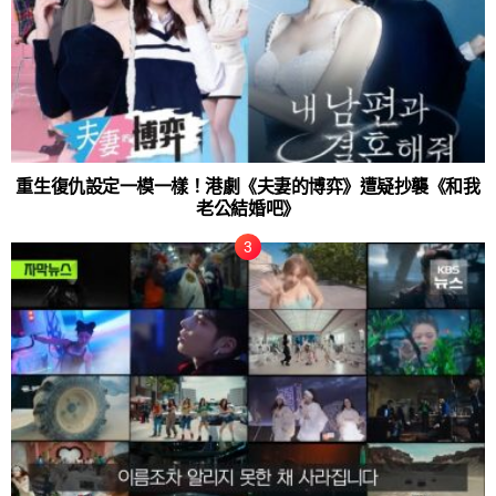
重生復仇設定一模一樣！港劇《夫妻的博弈》遭疑抄襲《和我
老公結婚吧》