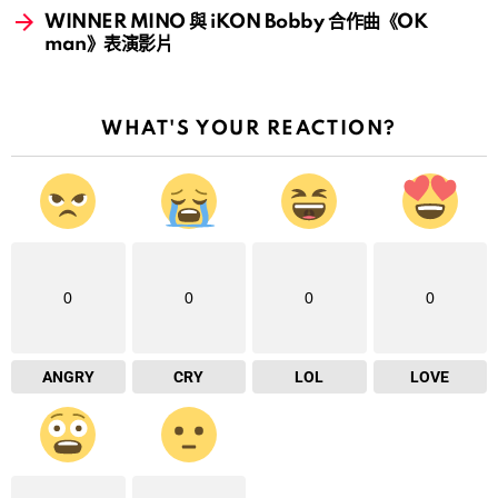
WINNER MINO 與 iKON Bobby 合作曲《OK
man》表演影片
WHAT'S YOUR REACTION?
0
0
0
0
ANGRY
CRY
LOL
LOVE