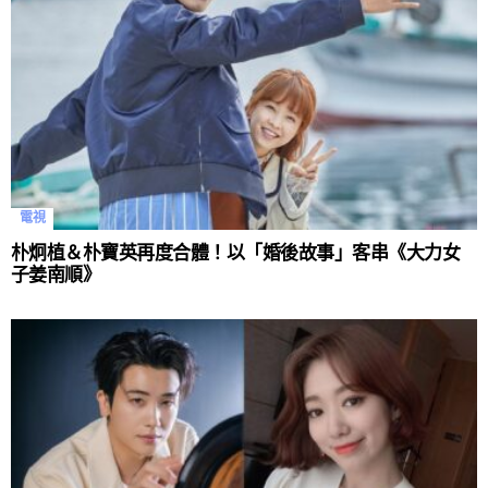
電視
朴炯植＆朴寶英再度合體！以「婚後故事」客串《大力女
子姜南順》