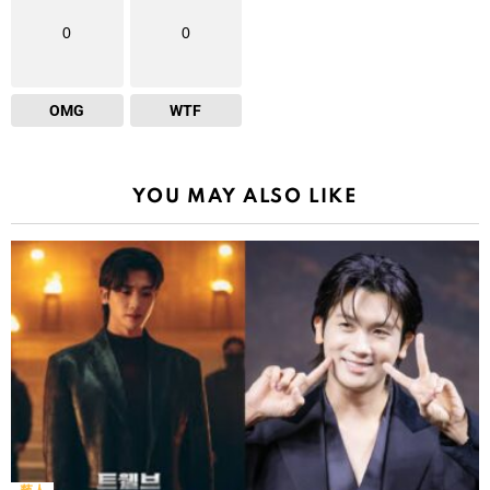
0
0
OMG
WTF
YOU MAY ALSO LIKE