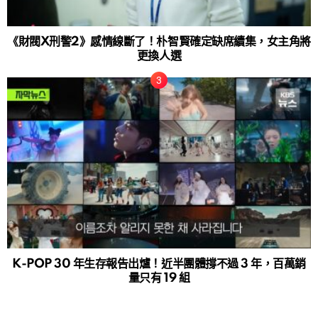
《財閥X刑警2》感情線斷了！朴智賢確定缺席續集，女主角將
更換人選
K-POP 30 年生存報告出爐！近半團體撐不過 3 年，百萬銷
量只有 19 組