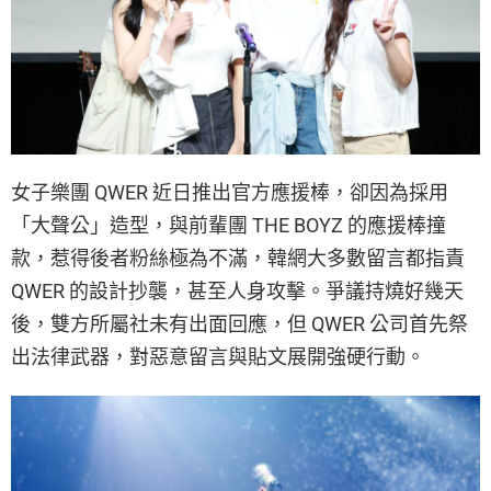
女子樂團 QWER 近日推出官方應援棒，卻因為採用
「大聲公」造型，與前輩團 THE BOYZ 的應援棒撞
款，惹得後者粉絲極為不滿，韓網大多數留言都指責
QWER 的設計抄襲，甚至人身攻擊。爭議持燒好幾天
後，雙方所屬社未有出面回應，但 QWER 公司首先祭
出法律武器，對惡意留言與貼文展開強硬行動。