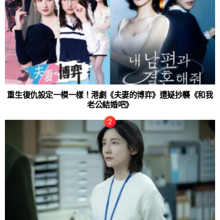
重生復仇設定一模一樣！港劇《夫妻的博弈》遭疑抄襲《和我
老公結婚吧》