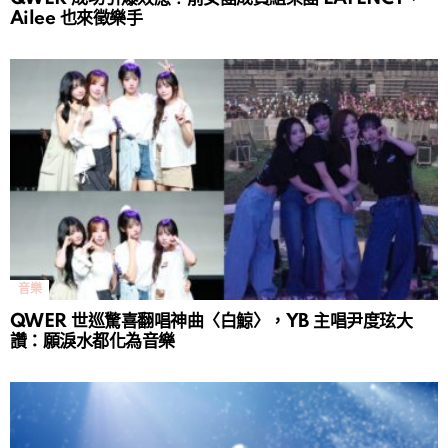
Ailee 也來徵樂手
音樂
QWER 世巡驚喜翻唱神曲〈白鯨〉，YB 主唱尹度玹大
讚：願淚水都化為音樂