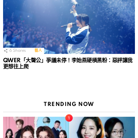
6
Shares
藝人
QWER「大聲公」爭議未停！李始燕硬槓黑粉：惡評讓我
更想往上爬
TRENDING NOW