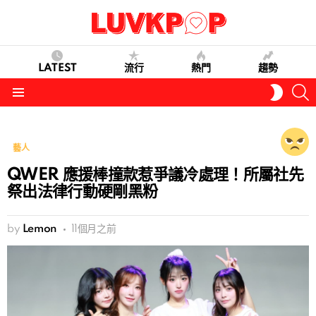
LATEST
流行
熱門
趨勢
S
SWITC
SKIN
Menu
藝人
QWER 應援棒撞款惹爭議冷處理！所屬社先
祭出法律行動硬剛黑粉
by
Lemon
11個月之前