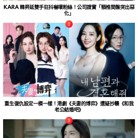
KARA 韓昇延雙手狂抖嚇壞粉絲！公司證實「頸椎間盤突出惡
化」
重生復仇設定一模一樣！港劇《夫妻的博弈》遭疑抄襲《和我
老公結婚吧》