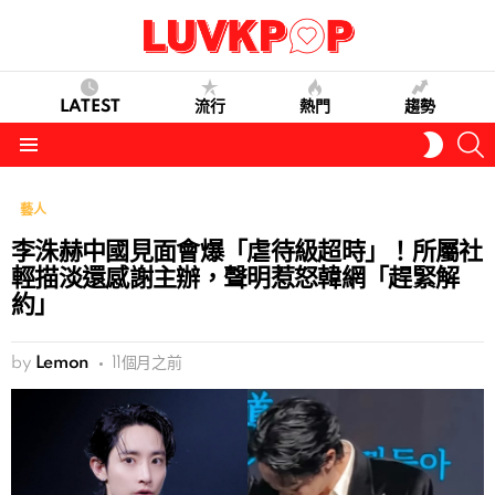
LATEST
流行
熱門
趨勢
S
SWITC
SKIN
Menu
藝人
李洙赫中國見面會爆「虐待級超時」！所屬社
輕描淡還感謝主辦，聲明惹怒韓網「趕緊解
約」
by
Lemon
11個月之前