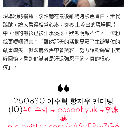
現場粉絲描述，李洙赫在最後離場時臉色蒼白、步伐
踉蹌，讓人看得相當心疼。SNS 上流出的現場照片
中，他的襯衫已被汗水浸透，狀態明顯不佳。一位粉
絲更哽咽留言：「雖然那天的活動暴露了主辦單位的
嚴重疏失，但洙赫依舊帶著笑容，努力讓粉絲留下美
好回憶。看到他滿身是汗還強忍不適，真的很心
疼」。
250830 이수혁 항저우 팬미팅
(10)
#이수혁
#leesoohyuk
#李洙
赫
pic.twitter.com/xASvFPw7G6