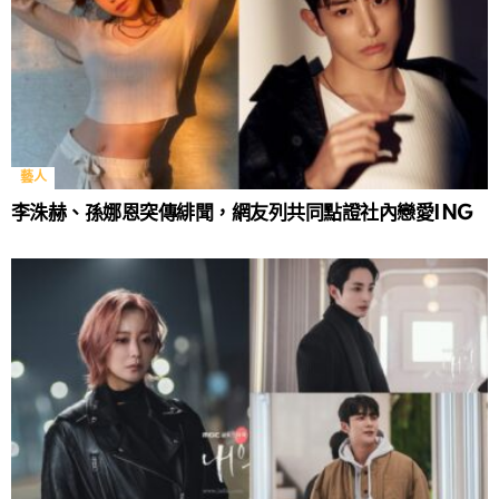
藝人
李洙赫、孫娜恩突傳緋聞，網友列共同點證社內戀愛ING