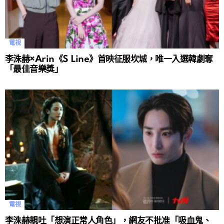
電視
李洙赫×Arin《S Line》首映征服坎城，唯一入選韓劇奪
「最佳音樂獎」
電視
李洙赫親吐「想演正常人角色」，網友不批准「吸血鬼、