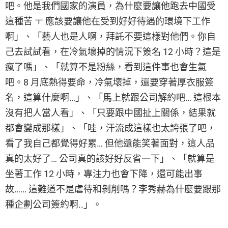
吧。他是我們國家的演員，為什麼要讓他跑去中國受
這種苦 ㅜ 應該要讓他在受到好好待遇的環境下工作
啊」、「藝人也是人啊，拜託不要這樣對他們。你自
己去試試看，在冷氣壞掉的情況下簽名 12 小時？這是
瘋了嗎」、「就算不是粉絲，看到這件事也會生氣
吧。8 月底熱得要命，冷氣壞掉，還要穿著厚衣服簽
名，這算什麼啊…」、「馬上就跟公司解約吧… 這根本
沒有把人當人看」、「只要跟中國扯上關係，結果就
都會變成那樣」、「哇，汗流成這樣也太誇張了吧，
看了我自己都覺得好累… 但他還能笑著面對，這人品
真的太好了… 公司真的該好好反省一下」、「就算是
坐著工作 12 小時，專注力也會下降，還可能出事
故…… 這難道不是虐待和剝削嗎？李秀赫為什麼要跟那
種企劃公司簽約啊..」。