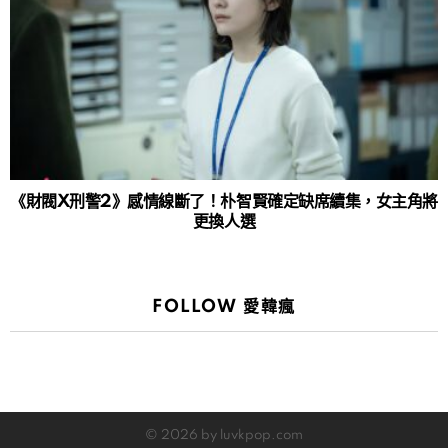
《財閥X刑警2》感情線斷了！朴智賢確定缺席續集，女主角將
更換人選
FOLLOW 愛韓瘋
© 2026 by luvkpop.com