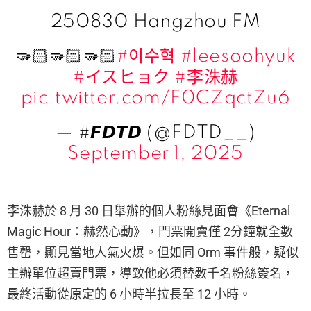
250830 Hangzhou FM
🫳🏻🫳🏻🫳🏻
#이수혁
#leesoohyuk
#イスヒョク
#李洙赫
pic.twitter.com/F0CZqctZu6
— #𝙁𝘿𝙏𝘿 (@FDTD__)
September 1, 2025
李洙赫於 8 月 30 日舉辦的個人粉絲見面會《Eternal
Magic Hour：赫然心動》，門票開賣僅 2分鐘就全數
售罄，顯見當地人氣火爆。但如同 Orm 事件般，疑似
主辦單位超賣門票，導致他必須替數千名粉絲簽名，
最終活動從原定的 6 小時半拉長至 12 小時。