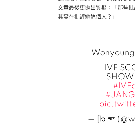
文章最後更拋出質疑：「那些批
其實在批評她這個人？」
Wonyoung 
IVE SC
SHOW
#IVE
#JAN
pic.twi
— ᥫ᭡ 🪽 (@