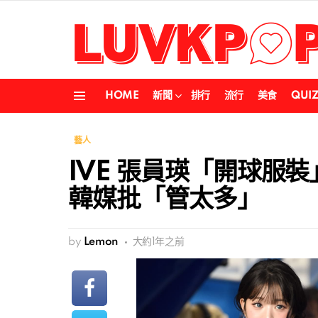
HOME
新聞
排行
流行
美食
QUI
Menu
藝人
IVE 張員瑛「開球服裝
韓媒批「管太多」
by
Lemon
大約1年之前