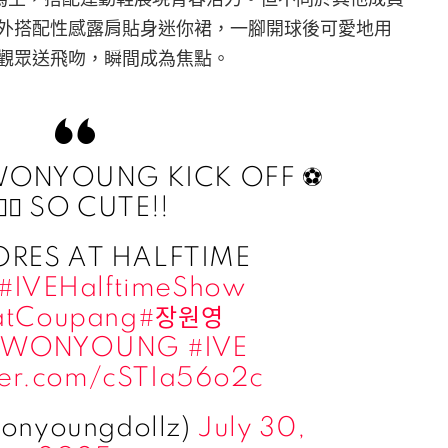
外搭配性感露肩貼身迷你裙，一腳開球後可愛地用
觀眾送飛吻，瞬間成為焦點。
WONYOUNG KICK OFF ⚽️
🏻‍♀️ SO CUTE!!
ORES AT HALFTIME
#IVEHalftimeShow
atCoupang
#장원영
GWONYOUNG
#IVE
tter.com/cSTIa56o2c
wonyoungdollz)
July 30,