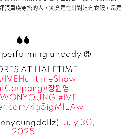
評張員瑛穿搭的人，究竟是在針對這套衣服，還是
performing already 😍
ORES AT HALFTIME
#IVEHalftimeShow
atCoupang
#장원영
GWONYOUNG
#IVE
tter.com/4g5igM1LAw
wonyoungdollz)
July 30,
2025