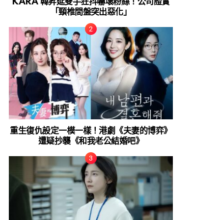
KARA 韓昇延雙手狂抖嚇壞粉絲！公司證實
「頸椎間盤突出惡化」
重生復仇設定一模一樣！港劇《夫妻的博弈》
遭疑抄襲《和我老公結婚吧》