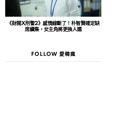
《財閥X刑警2》感情線斷了！朴智賢確定缺
席續集，女主角將更換人選
FOLLOW 愛韓瘋