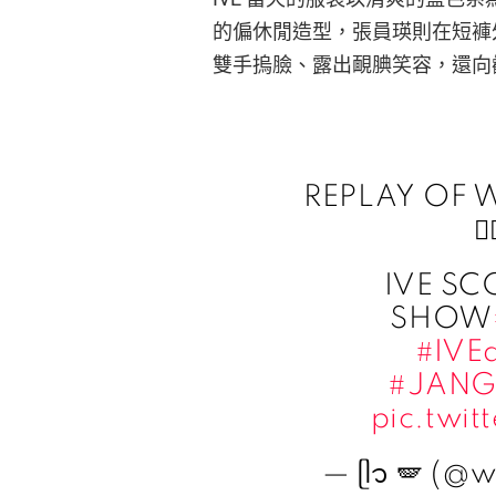
的偏休閒造型，張員瑛則在短褲
雙手摀臉、露出靦腆笑容，還向
REPLAY OF 

IVE SC
SHOW
#IVE
#JAN
pic.twi
— ᥫ᭡ 🪽 (@