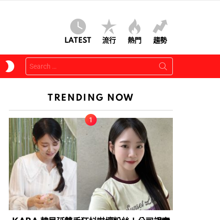
LATEST
流行
熱門
趨勢
Search
SWITCH
for:
SKIN
TRENDING NOW