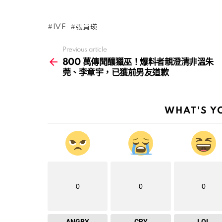
IVE
張員瑛
Previous article
See
more
800 萬傳聞釀獵巫！爆料者親澄清非溫朱
莞、李章宇，已獲前男友道歉
WHAT'S Y
0
0
0
ANGRY
CRY
LOL