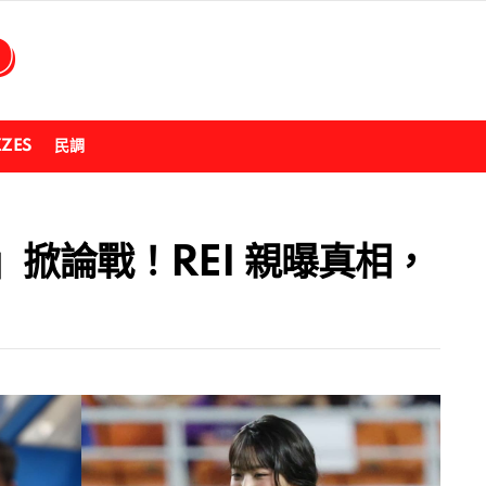
ZZES
民調
」掀論戰！REI 親曝真相，