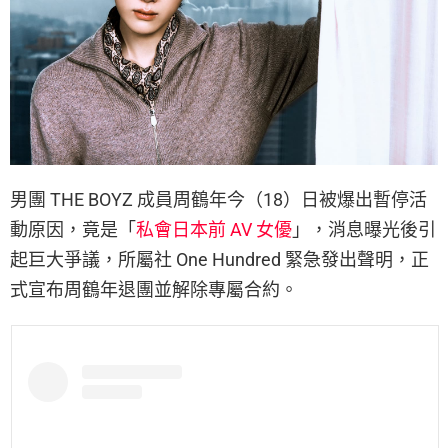
男團 THE BOYZ 成員周鶴年今（18）日被爆出暫停活
動原因，竟是「
私會日本前 AV 女優
」，消息曝光後引
起巨大爭議，所屬社 One Hundred 緊急發出聲明，正
式宣布周鶴年退團並解除專屬合約。