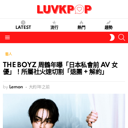
LATEST
流行
熱門
趨勢
S
SWITC
SKIN
Menu
藝人
THE BOYZ 周鶴年曝「日本私會前 AV 女
優」！所屬社火速切割「退團 + 解約」
by
Lemon
大約1年之前