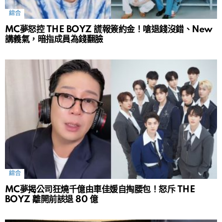
綜合
MC夢怒控 THE BOYZ 謊報簽約金！嗆退錢沒錯、New
講義氣，暗指成員為錢翻臉
綜合
MC夢揭公司狂燒千億由車佳媛自掏腰包！怒斥 THE
BOYZ 離開前該退 80 億