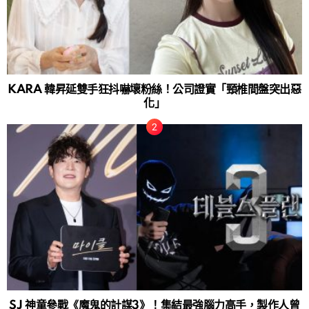
KARA 韓昇延雙手狂抖嚇壞粉絲！公司證實「頸椎間盤突出惡
化」
SJ 神童參戰《魔鬼的計謀3》！集結最強腦力高手，製作人曾