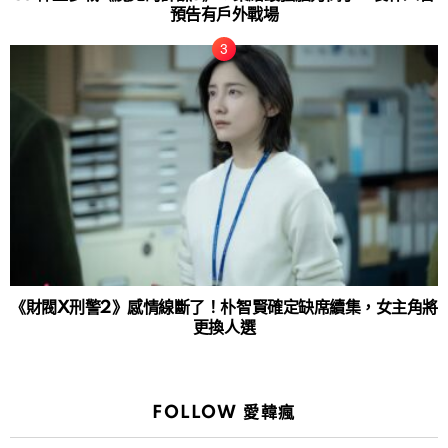
預告有戶外戰場
《財閥X刑警2》感情線斷了！朴智賢確定缺席續集，女主角將
更換人選
FOLLOW 愛韓瘋