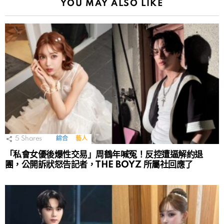
YOU MAY ALSO LIKE
5
Shares
綜合
藝人
「私會女優後爆性交易」周鶴年喊冤！反控遭逼解約退
團，公開訴狀怒告記者，THE BOYZ 所屬社回應了