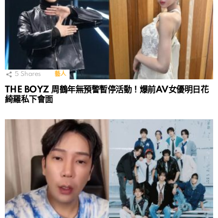
5
Shares
藝人
THE BOYZ 周鶴年無預警暫停活動！爆前AV女優明日花
綺羅私下會面