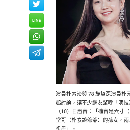
演員朴素淡與 78 歲資深演員
起討論，讓不少網友驚呼「演技真的有
（10）日證實：「確實是六寸
堂哥（朴素談爺爺）的孫女，兩
祖母」。