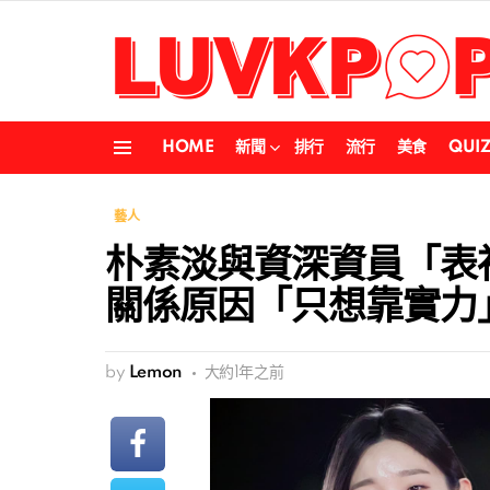
HOME
新聞
排行
流行
美食
QUI
Menu
藝人
朴素淡與資深資員「表
關係原因「只想靠實力
by
Lemon
大約1年之前