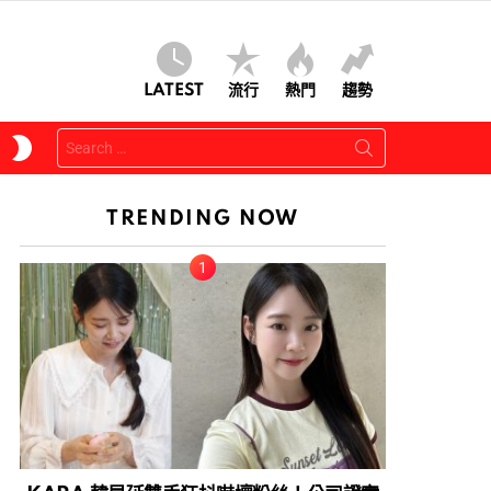
LATEST
流行
熱門
趨勢
Search
SWITCH
for:
SKIN
TRENDING NOW