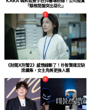
KARA 韓昇延雙手狂抖嚇壞粉絲！公司證實
「頸椎間盤突出惡化」
《財閥X刑警2》感情線斷了！朴智賢確定缺
席續集，女主角將更換人選