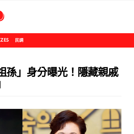
ZZES
民調
祖孫」身分曝光！隱藏親戚
」