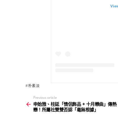
Vie
朴素淡
Previous article
See
more
申始雅、柱延「情侶飾品 + 十月戀曲」傳熱
戀！所屬社雙雙否認「毫無根據」