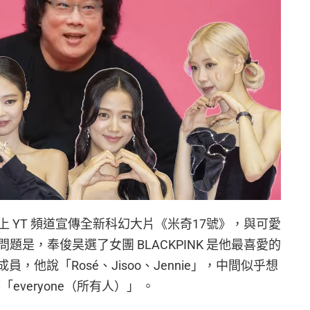
 YT 頻道宣傳全新科幻大片《米奇17號》，與可愛
是，奉俊昊選了女團 BLACKPINK 是他最喜愛的
員，他說「Rosé、Jisoo、Jennie」，中間似乎想
「everyone（所有人）」 。