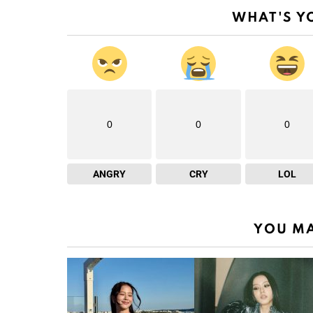
WHAT'S Y
0
0
0
ANGRY
CRY
LOL
YOU MA