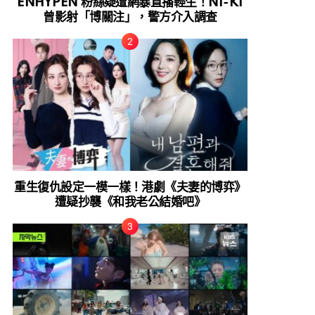
ENHYPEN 粉絲疑遭網暴直播輕生！NI-KI
曾影射「博關注」，警方介入調查
重生復仇設定一模一樣！港劇《夫妻的博弈》
遭疑抄襲《和我老公結婚吧》