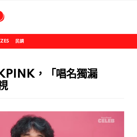
ZZES
民調
KPINK，「唱名獨漏
視