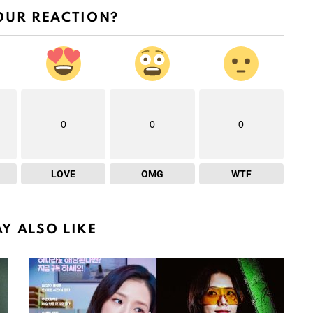
OUR REACTION?
0
0
0
LOVE
OMG
WTF
Y ALSO LIKE