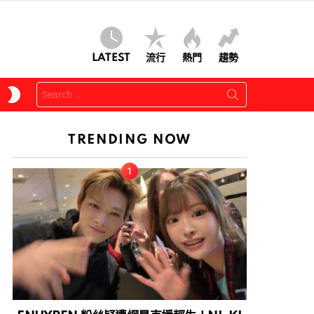
LATEST
流行
熱門
趨勢
Search
SWITCH
for:
SKIN
TRENDING NOW