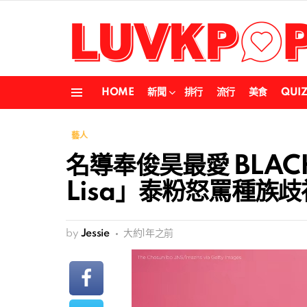
HOME
新聞
排行
流行
美食
QUI
Menu
藝人
名導奉俊昊最愛 BLAC
Lisa」泰粉怒罵種族歧
by
Jessie
大約1年之前