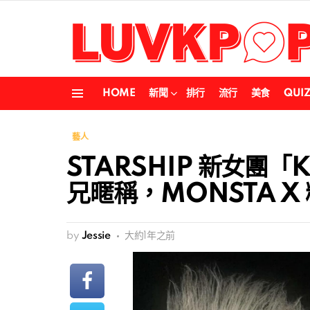
HOME
新聞
排行
流行
美食
QUI
Menu
藝人
STARSHIP 新女團「K
兄暱稱，MONSTA X
by
Jessie
大約1年之前