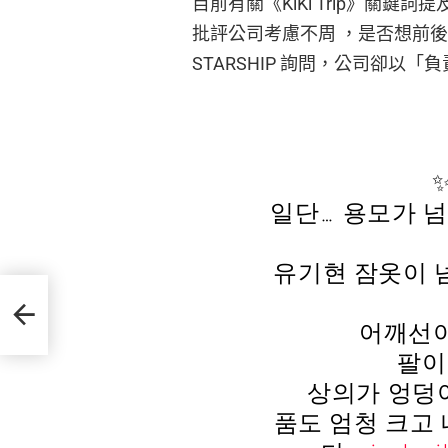
目前有關《KiKi Trip》關鍵
批評公司考慮不周 ，是否想前後
STARSHIP 詢問，公司卻
일단… 용모가 넘
유기현 잠옷이 
、
어깨선이
팔이
상의가 엉덩이
품도 엄청 크고