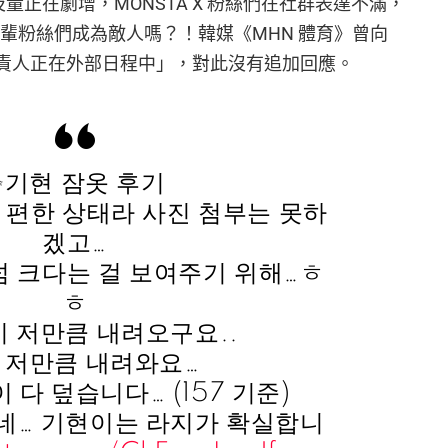
詞提及量正在劇增，MONSTA X 粉絲們在社群表達不滿，
輩粉絲們成為敵人嗎？！韓媒《MHN 體育》曾向
以「負責人正在外部日程中」，對此沒有追加回應。
✨기현 잠옷 후기
 편한 상태라 사진 첨부는 못하
겠고…
넘 크다는 걸 보여주기 위해…ㅎ
ㅎ
 저만큼 내려오구요..
 저만큼 내려와요…
 다 덮습니다… (157 기준)
 네… 기현이는 라지가 확실합니