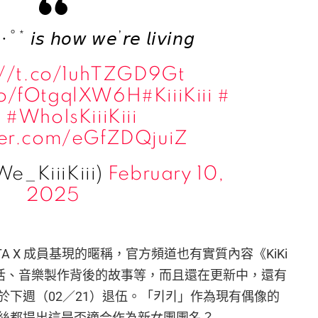
ᵢ .•°* 𝘪𝘴 𝘩𝘰𝘸 𝘸𝘦’𝘳𝘦 𝘭𝘪𝘷𝘪𝘯𝘨
://t.co/1uhTZGD9Gt
.co/fOtgqlXW6H
#KiiiKiii
#
키
#WhoIsKiiiKiii
tter.com/eGfZDQjuiZ
We_KiiiKiii)
February 10,
2025
STA X 成員基現的暱稱，官方頻道也有實質內容《KiKi
生活、音樂製作背後的故事等，而且還在更新中，還有
於下週（02／21）退伍。「키키」作為現有偶像的
絲都提出這是否適合作為新女團團名？