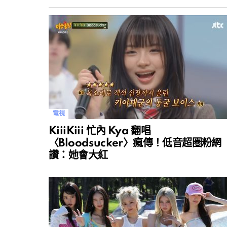
電視
KiiiKiii 忙內 Kya 翻唱
〈Bloodsucker〉瘋傳！低音超圈粉網
讚：她會大紅