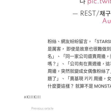
다
pic.tw
— REST/채구
Au
粉絲、網友紛紛留言，「STAR
是厲害， 即使是故意也很難做
名」、「同一家公司還賣周邊，
嗎？」、「公司有在賣週邊，這
周邊，突然就變成女偶像粉絲了
題了」、「賣基現 키키 周邊，
什麼要這樣？ 就算不是 MONST
KIIIKIII
Previous article
See