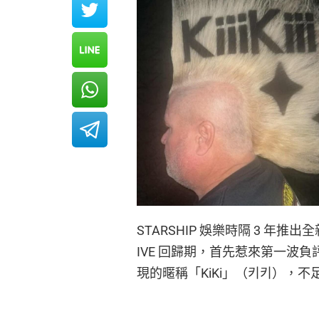
STARSHIP 娛樂時隔 3 年推
IVE 回歸期，首先惹來第一波負
現的暱稱「KiKi」（키키），不