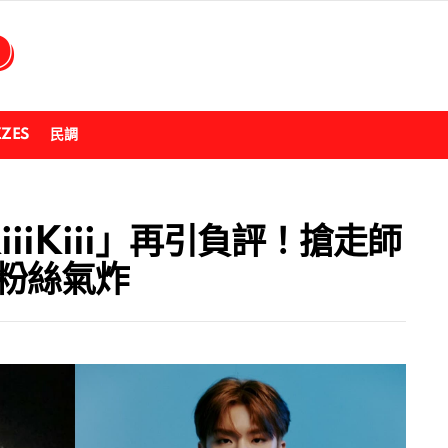
ZZES
民調
iiiKiii」再引負評！搶走師
 粉絲氣炸