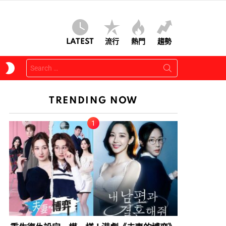
LATEST
流行
熱門
趨勢
Search
SWITCH
for:
SKIN
TRENDING NOW