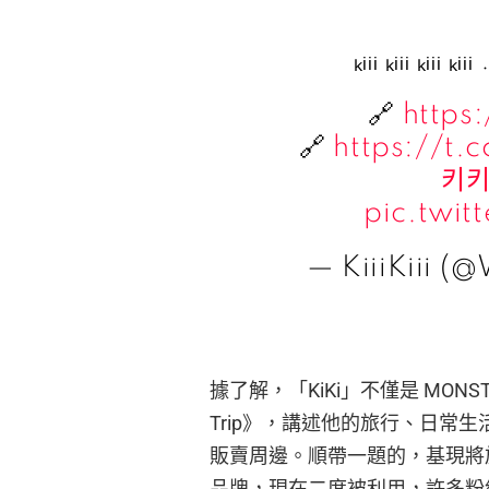
ₖᵢᵢᵢ ₖᵢᵢᵢ ₖᵢᵢᵢ ₖᵢᵢ
🔗
https
🔗
https://t
키
pic.twi
— KiiiKiii (@
據了解，「KiKi」不僅是 MON
Trip》，講述他的旅行、日常
販賣周邊。順帶一題的，基現將
品牌，現在二度被利用，許多粉