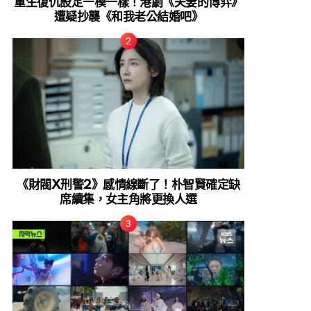
重生復仇設定一模一樣！港劇《夫妻的博弈》
遭疑抄襲《和我老公結婚吧》
《財閥X刑警2》感情線斷了！朴智賢確定缺
席續集，女主角將更換人選