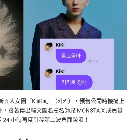
出全新五人女團「KiiiKiii」（키키），預告公開時機撞上
評，接著傳出韓文團名撞名師兄 MONSTA X 成員基
足 24 小時再度引發第二波負面聲浪！