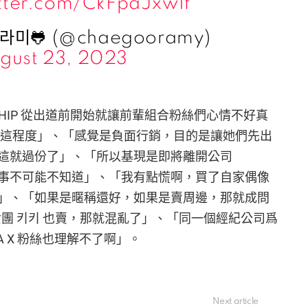
itter.com/CkFpaJxwIf
라미🐸 (@chaegooramy)
gust 23, 2023
SHIP 從出道前開始就讓前輩組合粉絲們心情不好真
到這程度」、「感覺是負面行銷，目的是讓她們先出
這就過份了」、「所以基現是即將離開公司
事不可能不知道」、「我有點慌啊，買了自家偶像
」、「如果是暱稱還好，如果是賣周邊，那就成問
女團 키키 也賣，那就混亂了」、「同一個經紀公司爲
A X 粉絲也理解不了啊」。
Next article