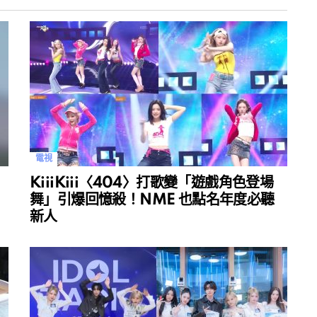
電視
KiiiKiii〈404〉打歌變「遊戲角色登場
舞」引爆回憶殺！NME 也點名年度必聽
新人