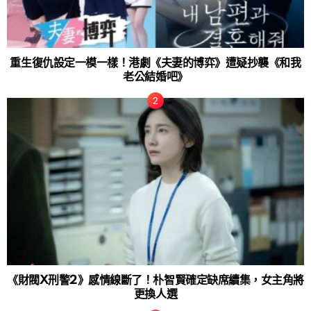
重生復仇設定一模一樣！港劇《夫妻的博弈》遭疑抄襲《和我
老公結婚吧》
《財閥X刑警2》感情線斷了！朴智賢確定缺席續集，女主角將
更換人選