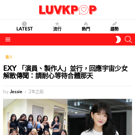
LATEST
流行
熱門
趨勢
S
SWITC
SKIN
Menu
藝人
EXY 「演員、製作人」並行，回應宇宙少女
解散傳聞：請耐心等待合體那天
by
Jessie
2年之前