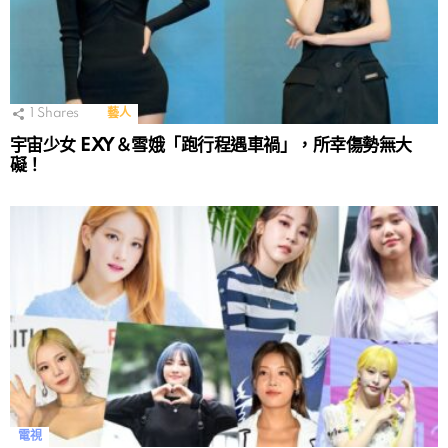
1
Shares
藝人
宇宙少女 EXY＆雪娥「跑行程遇車禍」，所幸傷勢無大
礙！
電視