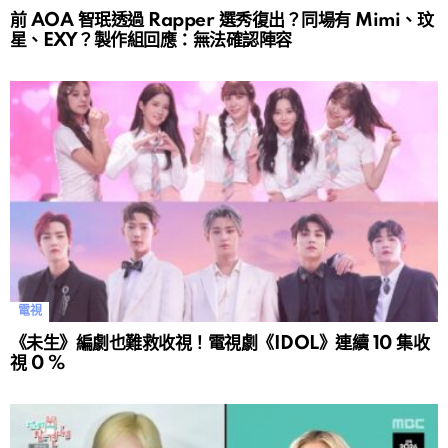
前 AOA 智珉透過 Rapper 選秀復出？同場有 Mimi、玟
星、EXY？製作組回應：無法確認陣容
電視
《未生》編劇也難救收視！電視劇《IDOL》連續 10 集收
視 0 %