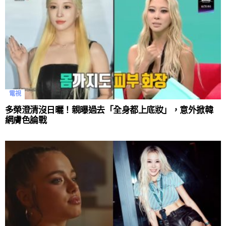
電視
多榮澄清沒日曬！親曝過去「全身都上底妝」，意外掀韓
網膚色論戰