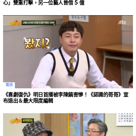
心」雙重打擊，另一位藝人曾借 5 億
電視
《喜劇復仇》明日首播被李陳鎬害慘！《認識的哥哥》宣
布退出＆最大限度編輯