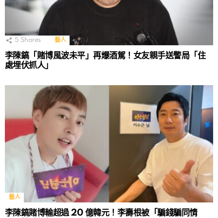
5
Shares
藝人
李陳鎬「賭博風波未平」再爆酒駕！女友親手送警局「住
處埋伏抓人」
藝人
李陳鎬賭博輸超過 20 億韓元！李壽根被「騙錢騙同情