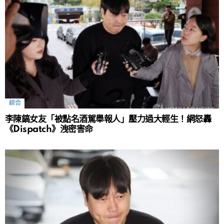
綜合
李陳鎬女友「被點名酒駕舉報人」壓力過大輕生！網怒轟
《Dispatch》洩密害命