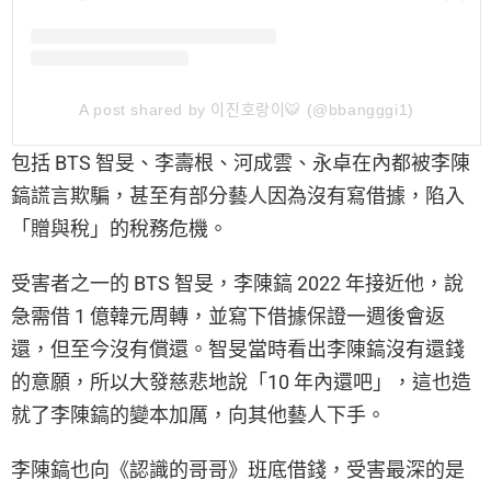
A post shared by 이진호랑이🐯 (@bbangggi1)
包括 BTS 智旻、李壽根、河成雲、永卓在內都被李陳
鎬謊言欺騙，甚至有部分藝人因為沒有寫借據，陷入
「贈與稅」的稅務危機。
受害者之一的 BTS 智旻，李陳鎬 2022 年接近他，說
急需借 1 億韓元周轉，並寫下借據保證一週後會返
還，但至今沒有償還。智旻當時看出李陳鎬沒有還錢
的意願，所以大發慈悲地說「10 年內還吧」，這也造
就了李陳鎬的變本加厲，向其他藝人下手。
李陳鎬也向《認識的哥哥》班底借錢，受害最深的是