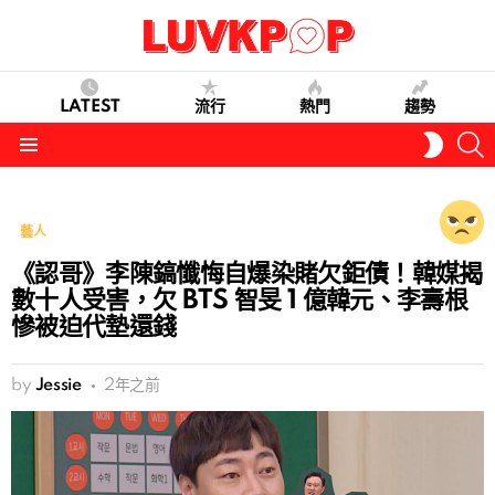
LATEST
流行
熱門
趨勢
S
SWITC
SKIN
Menu
藝人
《認哥》李陳鎬懺悔自爆染賭欠鉅債！韓媒揭
數十人受害，欠 BTS 智旻 1 億韓元、李壽根
慘被迫代墊還錢
by
Jessie
2年之前