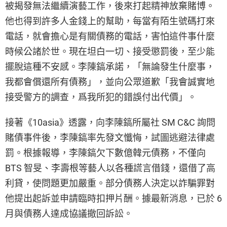
被揭發無法繼續演藝工作，後來打起精神放棄賭博。
他也得到許多人金錢上的幫助，每當有陌生號碼打來
電話，就會擔心是有關債務的電話，害怕這件事什麼
時候公諸於世。現在坦白一切、接受懲罰後，至少能
擺脫這種不安感。李陳鎬承諾，「無論發生什麼事，
我都會償還所有債務」，並向公眾道歉「我會誠實地
接受警方的調查，爲我所犯的錯誤付出代價」。
接著《10asia》透露，向李陳鎬所屬社 SM C&C 詢問
賭債事件後，李陳鎬率先發文懺悔，試圖逃避法律處
罰。根據報導，李陳鎬欠下數億韓元債務，不僅向
BTS 智旻、李壽根等藝人以各種謊言借錢，還借了高
利貸，使問題更加嚴重。部分債務人決定以詐騙罪對
他提出起訴並申請臨時扣押片酬。據最新消息，已於 6
月與債務人達成協議撤回訴訟。