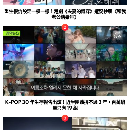
重生復仇設定一模一樣！港劇《夫妻的博弈》遭疑抄襲《和我
老公結婚吧》
K-POP 30 年生存報告出爐！近半團體撐不過 3 年，百萬銷
量只有 19 組