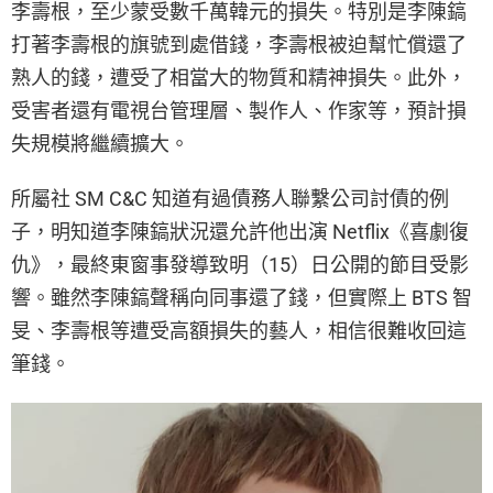
李壽根，至少蒙受數千萬韓元的損失。特別是李陳鎬
打著李壽根的旗號到處借錢，李壽根被迫幫忙償還了
熟人的錢，遭受了相當大的物質和精神損失。此外，
受害者還有電視台管理層、製作人、作家等，預計損
失規模將繼續擴大。
所屬社 SM C&C 知道有過債務人聯繫公司討債的例
子，明知道李陳鎬狀況還允許他出演 Netflix《喜劇復
仇》，最終東窗事發導致明（15）日公開的節目受影
響。雖然李陳鎬聲稱向同事還了錢，但實際上 BTS 智
旻、李壽根等遭受高額損失的藝人，相信很難收回這
筆錢。