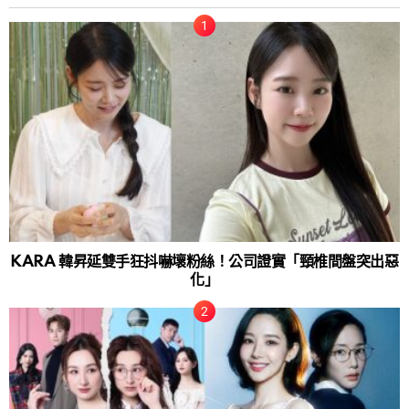
KARA 韓昇延雙手狂抖嚇壞粉絲！公司證實「頸椎間盤突出惡
化」