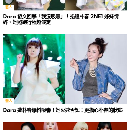
藝人
Dara 發文回擊「我沒吸毒」！退追朴春 2NE1 姊妹情
碎，她照跑行程超淡定
藝人
Dara 遭朴春爆料吸毒！她火速否認：更擔心朴春的狀態