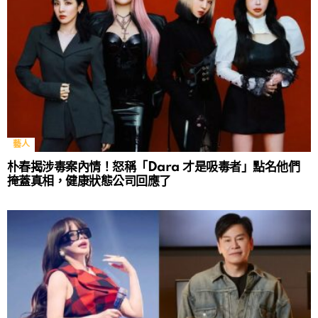
藝人
朴春揭涉毒案內情！怒稱「Dara 才是吸毒者」點名他們
掩蓋真相，健康狀態公司回應了