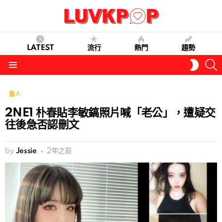
LATEST
流行
熱門
趨勢
S
SWITC
SKIN
Menu
藝人
2NE1 朴春貼李敏鎬照片喊「老公」，遭疑交
往後急否認刪文
by
Jessie
2年之前