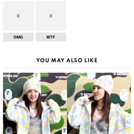
0
0
OMG
WTF
YOU MAY ALSO LIKE