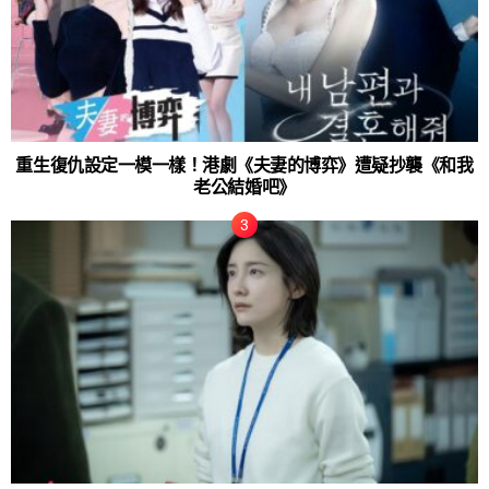
重生復仇設定一模一樣！港劇《夫妻的博弈》遭疑抄襲《和我
老公結婚吧》